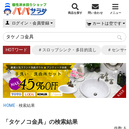
商品を探す
問い合わせ
メニュー
ログイン・会員登録
カートは空です
HOTワード
＃スロップシンク・多目的流し
＃センサー
HOME
›
検索結果
「タケノコ金具」の検索結果
件数: 6