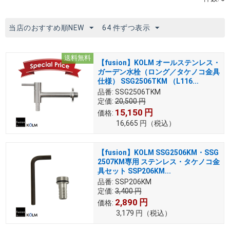
当店のおすすめ順NEW
64 件ずつ表示
送料無料
【fusion】KOLM オールステンレス・
ガーデン水栓（ロング／タケノコ金具
仕様） SSG2506TKM （L116...
品番:
SSG2506TKM
定価:
20,500
円
15,150
円
価格:
16,665
円
（税込）
【fusion】KOLM SSG2506KM・SSG
2507KM専用 ステンレス・タケノコ金
具セット SSP206KM...
品番:
SSP206KM
定価:
3,400
円
2,890
円
価格:
3,179
円
（税込）