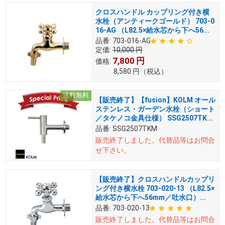
クロスハンドル カップリング付き横
水栓（アンティークゴールド） 703-0
16-AG （L82.5×給水芯から下へ56...
品番:
703-016-AG
定価:
10,000
円
7,800
円
価格:
8,580
円
（税込）
送料無料
【販売終了】【fusion】KOLM オール
ステンレス・ガーデン水栓（ショート
／タケノコ金具仕様） SSG2507TK...
品番:
SSG2507TKM
販売終了しました。
代替品等はお問合
せ下さい。
【販売終了】クロスハンドルカップリ
ング付き横水栓 703-020-13 （L82.5×
給水芯から下へ56mm／吐水口）...
品番:
703-020-13
販売終了しました。
代替品等はお問合