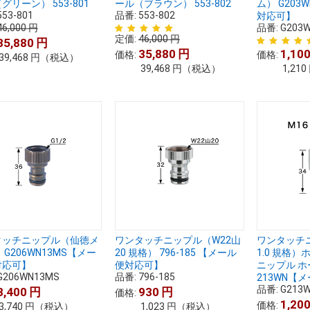
グリーン） 553-801
ール（ブラウン） 553-802
ム） G203
553-801
品番:
553-802
対応可】
46,000
円
品番:
G203
定価:
46,000
円
35,880
円
35,880
円
1,10
価格:
価格:
39,468
円
（税込）
39,468
円
（税込）
1,210
タッチニップル（仙徳メ
ワンタッチニップル（W22山
ワンタッチニ
 G206WN13MS【メー
20 規格） 796-185 【メール
1.0 規格
対応可】
便対応可】
ニップル ホ
G206WN13MS
品番:
796-185
213WN【
品番:
G213
3,400
円
930
円
価格:
1,20
価格:
3,740
円
（税込）
1,023
円
（税込）