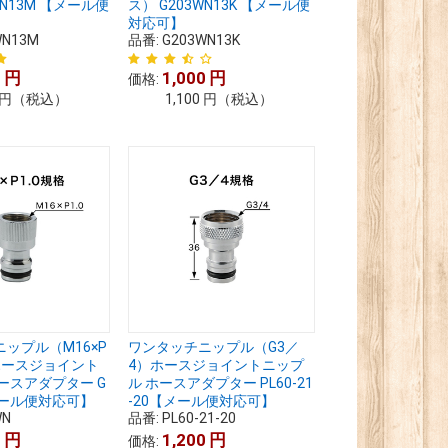
WN13M 【メール便
ス） G203WN13K 【メール便
対応可】
WN13M
品番:
G203WN13K
0
円
1,000
円
価格:
円
（税込）
1,100
円
（税込）
ップル（M16×P
ワンタッチニップル（G3／
）ホースジョイント
4）ホースジョイントニップ
ースアダプター G
ル ホースアダプター PL60-21
メール便対応可】
-20【メール便対応可】
WN
品番:
PL60-21-20
0
円
1,200
円
価格: