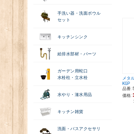
手洗い器・洗面ボウル
セット
キッチンシンク
給排水部材・パーツ
ガーデン用蛇口
水栓柱・立水栓
メタル
KGP
品番:
水やり・潅水用品
価格:
キッチン雑貨
洗面・バスアクセサリ