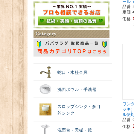
ール（
品番:
＃浄水器
定価:
価格:
蛇口・水栓金具
洗面ボウル・手洗器
ワン
スロップシンク・多目
ッキ）
的シンク
ル便
品番:
価格:
洗面台・天板・鏡