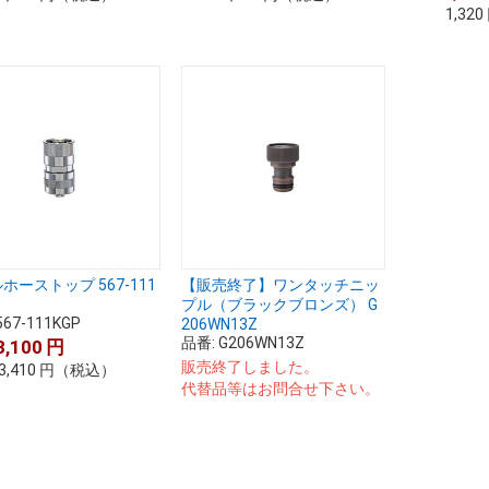
1,320
ホーストップ 567-111
【販売終了】ワンタッチニッ
プル（ブラックブロンズ） G
567-111KGP
206WN13Z
品番:
G206WN13Z
3,100
円
販売終了しました。
3,410
円
（税込）
代替品等はお問合せ下さい。