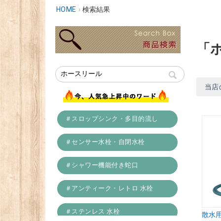
HOME
›
検索結果
「
当店
＃スロップシンク・多目的流し
＃センサー水栓・自閉水栓
＃シャワー機能付き蛇口
＃アンティーク・レトロ 水栓
＃ステンレス 水栓
散水