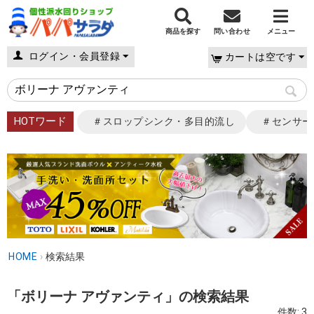
商品を探す
問い合わせ
メニュー
ログイン・会員登録
カートは空です
HOTワード
＃スロップシンク・多目的流し
＃センサー
HOME
›
検索結果
「ボリーナ アヴァンティ」の検索結果
件数: 3