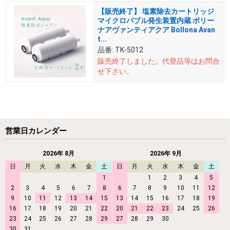
【販売終了】 塩素除去カートリッジ
マイクロバブル発生装置内蔵 ボリー
ナアヴァンティアクア Bollona Avan
t...
品番:
TK-5012
販売終了しました。
代替品等はお問合
せ下さい。
営業日カレンダー
2026年 8月
2026年 9月
日
月
火
水
木
金
土
日
月
火
水
木
金
土
1
1
2
3
4
5
2
3
4
5
6
7
8
6
7
8
9
10
11
12
9
10
11
12
13
14
15
13
14
15
16
17
18
19
16
17
18
19
20
21
22
20
21
22
23
24
25
26
23
24
25
26
27
28
29
27
28
29
30
30
31