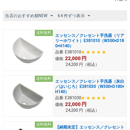
当店のおすすめ順NEW
64 件ずつ表示
送料無料
エッセンス／クレセント手洗器（リア
リーホワイト）E381010（W300×D18
0×H140）
品番:
E381010
22,000
円
価格:
24,200
円
（税込）
送料無料
エッセンス／クレセント手洗器（灰白
／はいじろ）E381030（W300×D180×
H140）
品番:
E381030
22,000
円
価格:
24,200
円
（税込）
送料無料
【納期未定】エッセンス／クレセント