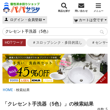
商品を探す
問い合わせ
メニュー
ログイン・会員登録
カートは空です
HOTワード
＃スロップシンク・多目的流し
＃センサー
HOME
›
検索結果
「クレセント手洗器（5色）」の検索結果
件数: 5