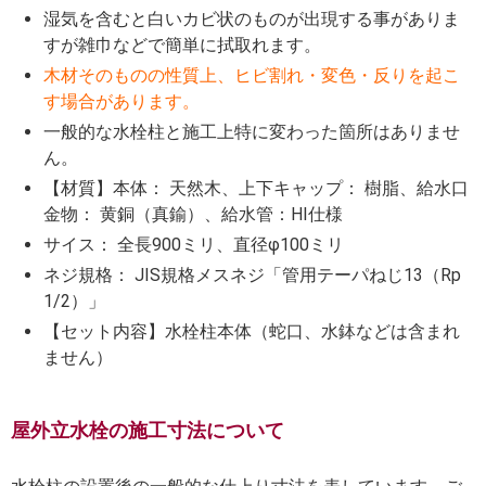
湿気を含むと白いカビ状のものが出現する事がありま
すが雑巾などで簡単に拭取れます。
木材そのものの性質上、ヒビ割れ・変色・反りを起こ
す場合があります。
一般的な水栓柱と施工上特に変わった箇所はありませ
ん。
【材質】本体： 天然木、上下キャップ： 樹脂、給水口
金物： 黄銅（真鍮）、給水管：HI仕様
サイス： 全長900ミリ、直径φ100ミリ
ネジ規格： JIS規格メスネジ「管用テーパねじ13（Rp
1/2）」
【セット内容】水栓柱本体（蛇口、水鉢などは含まれ
ません）
屋外立水栓の施工寸法について