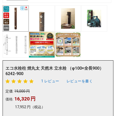
エコ水栓柱 焼丸太 天然木 立水栓 （φ100×全長900）
6242-900
1 レビュー
レビューを書く
定価:
19,000
円
16,320
円
価格:
17,952
円
（税込）