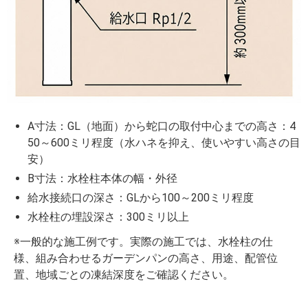
A寸法：GL（地面）から蛇口の取付中心までの高さ：4
50～600ミリ程度（水ハネを抑え、使いやすい高さの目
安）
B寸法：水栓柱本体の幅・外径
給水接続口の深さ：GLから100～200ミリ程度
水栓柱の埋設深さ：300ミリ以上
※一般的な施工例です。実際の施工では、水栓柱の仕
様、組み合わせるガーデンパンの高さ、用途、配管位
置、地域ごとの凍結深度をご確認ください。