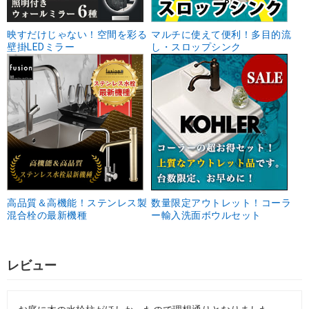
映すだけじゃない！空間を彩る
マルチに使えて便利！多目的流
壁掛LEDミラー
し・スロップシンク
高品質＆高機能！ステンレス製
数量限定アウトレット！コーラ
混合栓の最新機種
ー輸入洗面ボウルセット
レビュー