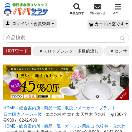
商品を探す
問い合わせ
メニュー
ログイン・会員登録
カートは空です
HOTワード
＃スロップシンク・多目的流し
＃センサー
HOME
›
総合案内所
›
商品一覧
›
取扱いメーカー・ブランド
›
日本国内メーカー製
›
エコ水栓柱 焼丸太 天然木 立水栓 （φ100×全
長900） 6242-900
HOME
›
総合案内所
›
商品一覧
›
ガーデン用蛇口 水栓柱・立水栓
›
エコ水栓柱 焼丸太 天然木 立水栓 （φ100×全長900） 6242-900