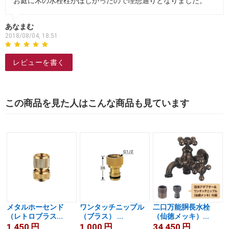
お庭に木の水栓柱がほしかったので理想通りとなりました。
あなまむ
2018/08/04, 18:51
レビューを書く
この商品を見た人はこんな商品も見ています
メタルホーセンド
ワンタッチニップル
二口万能胴長水栓
（レトロブラス...
（ブラス） ...
（仙徳メッキ）...
1,450
円
1,000
円
34,450
円