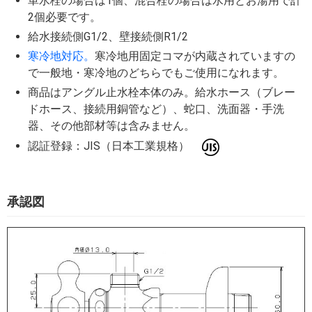
単水栓の場合は1個、混合栓の場合は水用とお湯用で計
2個必要です。
給水接続側G1/2、壁接続側R1/2
寒冷地対応。
寒冷地用固定コマが内蔵されていますの
で一般地・寒冷地のどちらでもご使用になれます。
商品はアングル止水栓本体のみ。給水ホース（ブレー
ドホース、接続用銅管など）、蛇口、洗面器・手洗
器、その他部材等は含みません。
認証登録：JIS（日本工業規格）
承認図