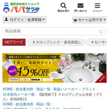
商品を探す
問い合わせ
メニュー
ログイン・会員登録
カートは空です
HOTワード
＃スロップシンク・多目的流し
＃センサー
HOME
›
総合案内所
›
商品一覧
›
取扱いメーカー・ブランド
›
日本国内メーカー製
›
【販売終了】クロスアングル止水栓（ブラ
ス） ATAVPB13
HOME
›
総合案内所
›
商品一覧
›