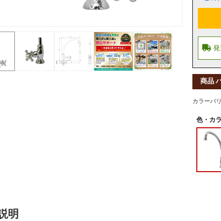
商品 
カラーバ
色・カラ
説明