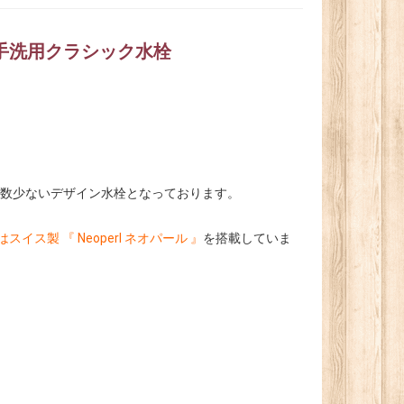
・手洗用クラシック水栓
も数少ないデザイン水栓となっております。
イス製 『 Neoperl ネオパール 』
を搭載していま