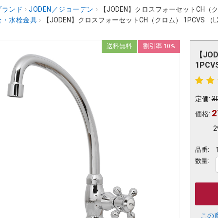
ブランド
›
JODEN／ジョーデン
›
【JODEN】クロスフォーセットCH（クロム
栓・水栓金具
›
【JODEN】クロスフォーセットCH（クロム） 1PCVS （L
送料無料
割引率 10%
【JO
1PCV
定価:
3
2
価格:
2
品番:
数量:
この