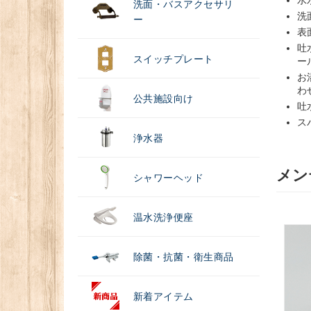
洗面・バスアクセサリ
洗
ー
表
吐
スイッチプレート
ー
お
わ
公共施設向け
吐
ス
浄水器
メン
シャワーヘッド
温水洗浄便座
除菌・抗菌・衛生商品
新着アイテム