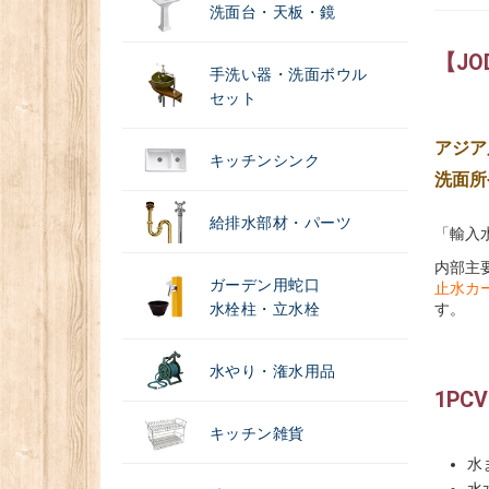
洗面台・天板・鏡
【J
手洗い器・洗面ボウル
セット
アジア
キッチンシンク
洗面所
給排水部材・パーツ
「輸入
内部主
ガーデン用蛇口
止水カー
水栓柱・立水栓
す。
水やり・潅水用品
1PC
キッチン雑貨
水
水