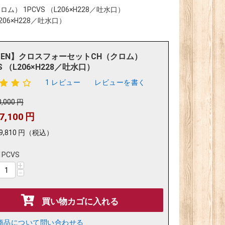
） 1PCVS （L206×H228／吐水口）
206×H228／吐水口）
DEN】クロスフォーセットCH（クロム）
S （L206×H228／吐水口）
1 レビュー
レビューを書く
0,000
円
7,100
円
9,810
円
（税込）
1PCVS
+
−
買い物カゴに入れる
商品について問い合わせる