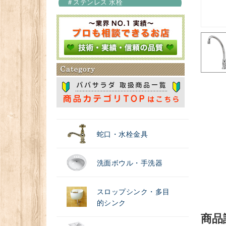
＃ステンレス 水栓
＃浄水器
蛇口・水栓金具
洗面ボウル・手洗器
スロップシンク・多目
的シンク
商品