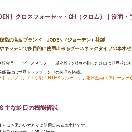
ODEN】クロスフォーセットCH（クロム）｜洗面
屈指の高級ブランド JODEN（ジョーデン）社製
やキッチンで多目的に使用出来るグースネックタイプの単水栓
水栓金具」「グースネック」「単水栓」の3点が揃った蛇口は世界的に
要部品には世界トップブランドの製品を搭載。
トリッジは、ドイツ製『 FLUHS フルース 』
、
泡沫金具(エアレーター)はス
VS 主な蛇口の機能解説
またはお湯のいずれかに使用出来る単水栓です。
水栓取り付け穴：Φ25～28mm