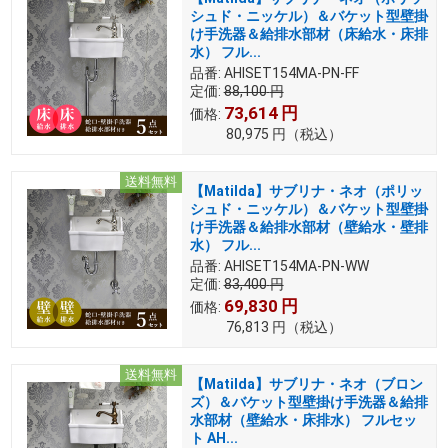
シュド・ニッケル）＆バケット型壁掛
け手洗器＆給排水部材（床給水・床排
水） フル...
品番:
AHISET154MA-PN-FF
定価:
88,100
円
73,614
円
価格:
80,975
円
（税込）
送料無料
【Matilda】サブリナ・ネオ（ポリッ
シュド・ニッケル）＆バケット型壁掛
け手洗器＆給排水部材（壁給水・壁排
水） フル...
品番:
AHISET154MA-PN-WW
定価:
83,400
円
69,830
円
価格:
76,813
円
（税込）
送料無料
【Matilda】サブリナ・ネオ（ブロン
ズ）＆バケット型壁掛け手洗器＆給排
水部材（壁給水・床排水） フルセッ
ト AH...