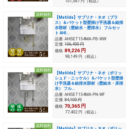
101,587
円
（税込）
送料無料
【Matilda】サブリナ・ネオ（ブラ
ス）＆バケット型壁掛け手洗器＆給排
水部材（壁給水・壁排水） フルセッ
ト AHI...
品番:
AHISET154MA-PB-WW
定価:
106,400
円
89,226
円
価格:
98,149
円
（税込）
送料無料
【Matilda】サブリナ・ネオ（ポリッ
シュド・ニッケル）＆バケット型壁掛
け手洗器＆給排水部材（壁給水・床排
水） フル...
品番:
AHISET154MA-PN-WF
定価:
84,100
円
70,365
円
価格:
77,402
円
（税込）
送料無料
【Matilda】サブリナ・ネオ（ポリッ