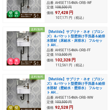
品番:
AHISET154MA-ORB-WF
定価:
108,500
円
97,428
円
価格:
107,171
円
（税込）
送料無料
【Matilda】サブリナ・ネオ（ブロン
ズ）＆バケット型壁掛け手洗器＆給排
水部材（床給水・床排水） フルセッ
ト AH...
品番:
AHISET154MA-ORB-FF
定価:
113,500
円
102,328
円
価格:
112,561
円
（税込）
送料無料
【Matilda】サブリナ・ネオ（ブロン
ズ）＆バケット型壁掛け手洗器＆給排
水部材（壁給水・壁排水） フルセッ
ト AH...
品番:
AHISET154MA-ORB-WW
定価:
103,500
円
92,528
円
価格: