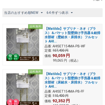
当店のおすすめ順NEW
64 件ずつ表示
送料無料
【Matilda】サブリナ・ネオ（ブラ
ス）＆バケット型壁掛け手洗器＆給排
水部材（壁給水・床排水） フルセッ
ト AHI...
品番:
AHISET154MA-PB-WF
定価:
107,400
円
90,059
円
価格:
99,065
円
（税込）
送料無料
【Matilda】サブリナ・ネオ（ブラ
ス）＆バケット型壁掛け手洗器＆給排
水部材（床給水・床排水） フルセッ
ト AHI...
品番:
AHISET154MA-PB-FF
定価:
110,400
円
92,352
円
価格: