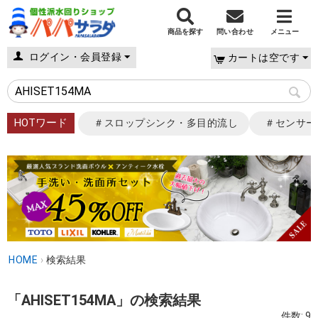
商品を探す
問い合わせ
メニュー
ログイン・会員登録
カートは空です
HOTワード
＃スロップシンク・多目的流し
＃センサー
HOME
›
検索結果
「AHISET154MA」の検索結果
件数: 9