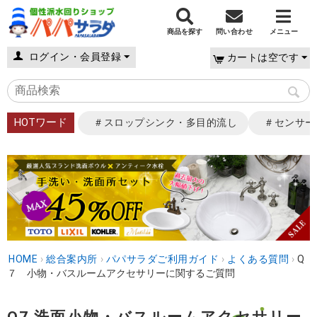
商品を探す
問い合わせ
メニュー
ログイン・会員登録
カートは空です
HOTワード
＃スロップシンク・多目的流し
＃センサー
HOME
›
総合案内所
›
パパサラダご利用ガイド
›
よくある質問
›
Q
７ 小物・バスルームアクセサリーに関するご質問
Q7 洗面小物・バスルームアクセサリー