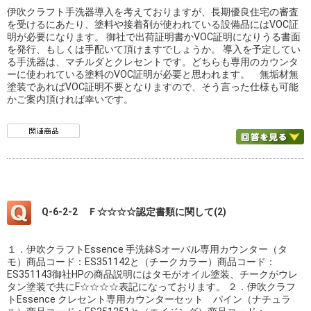
伊吹クラフト手洗器導入を考えておりますが、長期優良住宅の審査
を受けるにあたり、塗料や接着剤が使われている設備品にはVOC証
明が必要になります。 御社で出荷証明書かVOC証明になりうる書面
を発行、もしくは手配いて頂けますでしょうか。 導入を予定してい
る手洗器は、マチルダとクレセントです。どちらも専用のカウンタ
ーに使われている塗料のVOC証明が必要と思われます。 無垢材無
塗装であればVOC証明不要となりますので、そう言った仕様も可能
かご案内頂ければ幸いです。
Q-6-2-2 Ｆ☆☆☆☆認定書類に関して(2)
１．伊吹クラフトEssence 手洗鉢Sオーバル専用カウンター（タ
モ）商品コード：ES351142と（チークカラー）商品コード：
ES351143御社HPの商品説明にはタモがオイル塗装、チークがウレ
タン塗装で共にF☆☆☆☆表記になっております。 ２．伊吹クラフ
トEssence クレセント専用カウンターセット パイン（ナチュラ