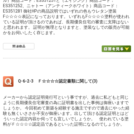
ル）商品コード：ES351251と（エイジング）商品コード：
ES351252、ニャトー（アンティークホワイト）商品コード：
ES351281 御社HPの商品説明ではいずれの色もウレタン塗装
F☆☆☆☆表記になっております。 いずれもF☆☆☆☆塗料が使われ
ている証明が頂けるのであれば、長期優良住宅の審査に支障はない
と思われます。 証明が無理となりますと、塗装なしでの販売が可能
かをお伺いしたく存じます。
Q-6-2-3 Ｆ☆☆☆☆認定書類に関して(3)
メーカーから認定証明発行可という事ですが、過去に私どもと同じ
ように長期優良住宅審査の為に証明書を出した事例は御座いますで
しょうか。 今回初めて新築を経験する施主ですので過去にやった経
験も無くいささか不安が御座います。出して頂ける認定証明とはど
ういった認定内容か伺っても宜しいでしょうか。 使われている塗
料がＦ☆☆☆☆認定品であるといった証明になるのでしょうか。