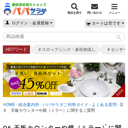
商品を探す
問い合わせ
メニュー
ログイン・会員登録
カートは空です
HOTワード
＃スロップシンク・多目的流し
＃センサー
HOME
›
総合案内所
›
パパサラダご利用ガイド
›
よくある質問
›
Q
６ 天板カウンターや鏡（ミラー）に関するご質問
Q6 天板カウンターや鏡（ミラー）に関