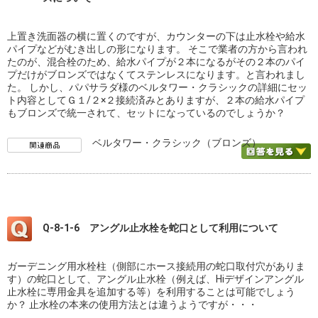
上置き洗面器の横に置くのですが、カウンターの下は止水栓や給水
パイプなどがむき出しの形になります。 そこで業者の方から言われ
たのが、混合栓のため、給水パイプが２本になるがその２本のパイ
プだけがブロンズではなくてステンレスになります。と言われまし
た。 しかし、パパサラダ様のベルタワー・クラシックの詳細にセッ
ト内容としてＧ１/２×２接続済みとありますが、２本の給水パイプ
もブロンズで統一されて、セットになっているのでしょうか？
ベルタワー・クラシック（ブロンズ）
Q-8-1-6 アングル止水栓を蛇口として利用について
ガーデニング用水栓柱（側部にホース接続用の蛇口取付穴がありま
す）の蛇口として、アングル止水栓（例えば、Hiデザインアングル
止水栓に専用金具を追加する等）を利用することは可能でしょう
か？ 止水栓の本来の使用方法とは違うようですが・・・