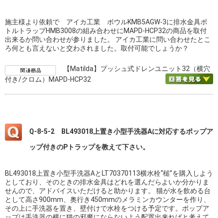
施主様より依頼で アイカ工業 ボウルKMB5AGW-3に排水金具ボ
トルトラップHMB3008の組み合わせにMAPD-HCP32の商品を取付
出来るか問い合わせが参りました。 アイカ工業に問い合わせたとこ
ろ何とも言えないと交わされました。取付可能でしょうか？
【Matilda】プッシュ式ドレンユニット32（横穴
付き/クロム）MAPD-HCP32
Q-8-5-2 BL493018上置き小型手洗器Aに対応するポップア
ップ付きのPトラップを教えて下さい。
BL493018上置き小型手洗器AとLT70370113横水栓“槌”を購入しよう
としており、そのときの排水金具はどれを選んだらよいか分かりま
せんので、アドバイスいただけると助かります。 猫が水を飲める台
として高さ900mm、奥行き450mmのメラミンカウンターを作り、
その上に手洗器を置き、壁付けで水栓をつける予定です。ポップア
ップは手洗器の横に猫の邪魔にならないよう配置出来ればと考えて