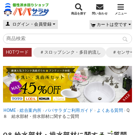
商品を探す
問い合わせ
メニュー
ログイン・会員登録
カートは空です
HOTワード
＃スロップシンク・多目的流し
＃センサー
HOME
›
総合案内所
›
パパサラダご利用ガイド
›
よくある質問
›
Q
８ 給水部材・排水部材に関するご質問
Q8 給水部材・排水部材に関するご質問