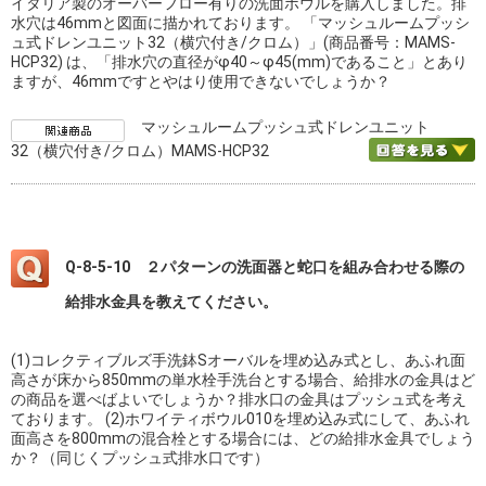
イタリア製のオーバーフロー有りの洗面ボウルを購入しました。排
水穴は46mmと図面に描かれております。 「マッシュルームプッシ
ュ式ドレンユニット32（横穴付き/クロム）」(商品番号：MAMS-
HCP32) は、「排水穴の直径がφ40～φ45(mm)であること」とあり
ますが、46mmですとやはり使用できないでしょうか？
マッシュルームプッシュ式ドレンユニット
32（横穴付き/クロム）MAMS-HCP32
Q-8-5-10 ２パターンの洗面器と蛇口を組み合わせる際の
給排水金具を教えてください。
(1)コレクティブルズ手洗鉢Sオーバルを埋め込み式とし、あふれ面
高さが床から850mmの単水栓手洗台とする場合、給排水の金具はど
の商品を選べばよいでしょうか？排水口の金具はプッシュ式を考え
ております。 (2)ホワイティボウル010を埋め込み式にして、あふれ
面高さを800mmの混合栓とする場合には、どの給排水金具でしょう
か？（同じくプッシュ式排水口です）