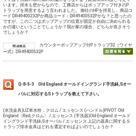
います。排水も壁からなので、工務店からはポップアップ付きのP
トラップを用意するよう言われました。 御社のHPを拝見し、商品コ
ード:DR49400232Pか商品コード：DR49400532Pかな？と思ったの
ですが、この二つはポップアップの位置が固定か自由に決められる
かの違いということでしょうか？我が家の場合、どちらが良さそう
でしょうか？
カウンターポップアップ付Pトラップ32（ワイヤ
ー式）DR49400532P
Q-8-5-3 Old England オールドイングランド手洗鉢,Sオー
バルに対応するSトラップを教えて下さい。
(水洗金具)LIZ単水栓，クロム / エッセンス (ハンドル)PIVOT Old
England〈Red,クロム〉 / エッセンス (手洗器)Old England オールド
イングランド手洗鉢,Sオーバル / エッセンス 上記の器具に関するＳ
トラップ排水金具はどれを選定すればよいのでしょうか？