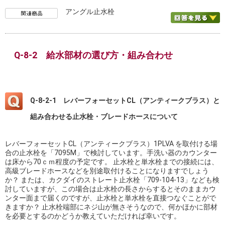
アングル止水栓
Q-8-2 給水部材の選び方・組み合わせ
Q-8-2-1 レバーフォーセットCL（アンティークブラス）と
組み合わせる止水栓・ブレードホースについて
レバーフォーセットCL（アンティークブラス）1PLVA を取付ける場
合の止水栓を「7095M」で検討しています。手洗い器のカウンター
は床から70ｃｍ程度の予定です。 止水栓と単水栓までの接続には、
高級ブレードホースなどを別途取付けることになりますでしょう
か？ または、カクダイのストレート止水栓「709-104-13」なども検
討していますが、この場合は止水栓の長さからするとそのままカウ
ンター面まで届くのですが、止水栓と単水栓を直接つなぐことがで
きますか？ 止水栓端部にネジ山が無さそうなので、何かほかに部材
を必要とするのかどうか教えていただければ幸いです。