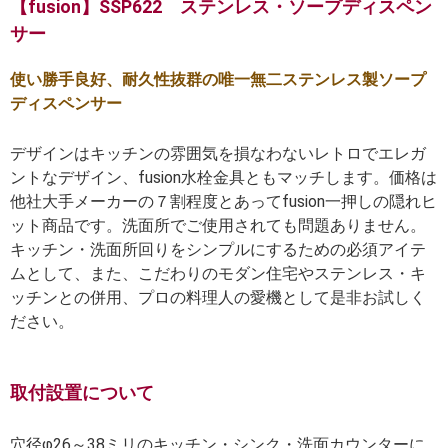
【fusion】SSP622 ステンレス・ソープディスペン
サー
使い勝手良好、耐久性抜群の唯一無二ステンレス製ソープ
ディスペンサー
デザインはキッチンの雰囲気を損なわないレトロでエレガ
ントなデザイン、fusion水栓金具ともマッチします。価格は
他社大手メーカーの７割程度とあってfusion一押しの隠れヒ
ット商品です。洗面所でご使用されても問題ありません。
キッチン・洗面所回りをシンプルにするための必須アイテ
ムとして、また、こだわりのモダン住宅やステンレス・キ
ッチンとの併用、プロの料理人の愛機として是非お試しく
ださい。
取付設置について
穴径φ26～38ミリのキッチン・シンク・洗面カウンターに