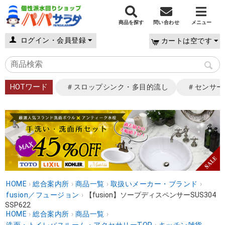
商品を探す
問い合わせ
メニュー
ログイン・会員登録
カートは空です
HOTワード
＃スロップシンク・多目的流し
＃センサー
HOME
›
総合案内所
›
商品一覧
›
取扱いメーカー・ブランド
›
fusion／フュージョン
›
【fusion】ソープディスペンサーSUS304
SSP622
HOME
›
総合案内所
›
商品一覧
›
洗面・トイレバスルーム・アクセサリーTOP
›
キッチン雑貨