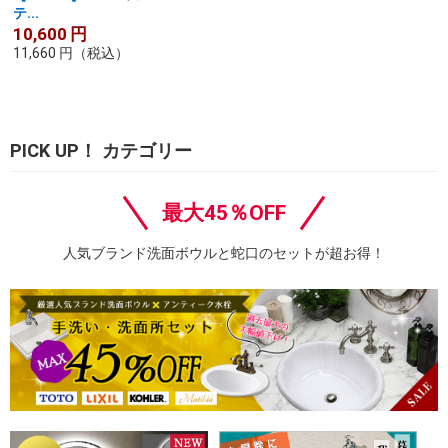
テ...
10,600
円
11,660
円
（税込）
PICK UP！ カテゴリー
最大45％OFF
人気ブランド洗面ボウルと蛇口のセットが超お得！