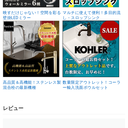
映すだけじゃない！空間を彩る
マルチに使えて便利！多目的流
壁掛LEDミラー
し・スロップシンク
高品質＆高機能！ステンレス製
数量限定アウトレット！コーラ
混合栓の最新機種
ー輸入洗面ボウルセット
レビュー