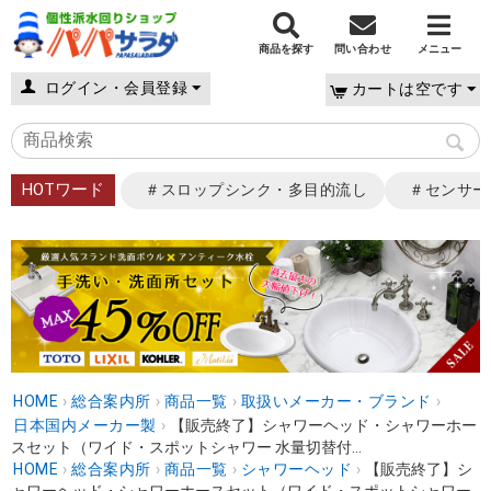
商品を探す
問い合わせ
メニュー
ログイン・会員登録
カートは空です
HOTワード
＃スロップシンク・多目的流し
＃センサー
HOME
›
総合案内所
›
商品一覧
›
取扱いメーカー・ブランド
›
日本国内メーカー製
›
【販売終了】シャワーヘッド・シャワーホー
スセット（ワイド・スポットシャワー 水量切替付...
HOME
›
総合案内所
›
商品一覧
›
シャワーヘッド
›
【販売終了】シ
ャワーヘッド・シャワーホースセット（ワイド・スポットシャワー