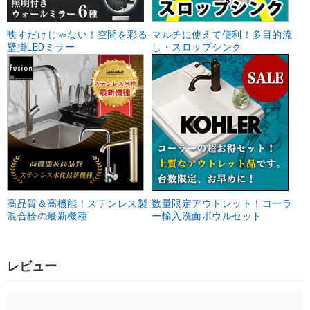
映すだけじゃない！空間を彩る
マルチに使えて便利！多目的流
壁掛LEDミラー
し・スロップシンク
高品質＆高機能！ステンレス製
数量限定アウトレット！コーラ
混合栓の最新機種
ー輸入洗面ボウルセット
レビュー