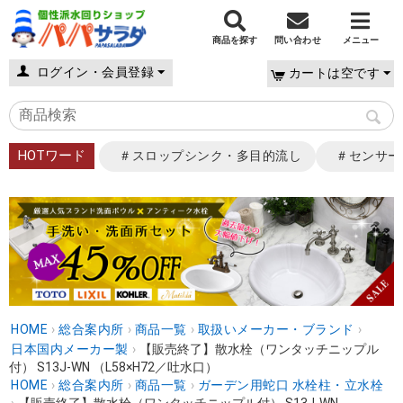
商品を探す
問い合わせ
メニュー
ログイン・会員登録
カートは空です
HOTワード
＃スロップシンク・多目的流し
＃センサー
HOME
›
総合案内所
›
商品一覧
›
取扱いメーカー・ブランド
›
日本国内メーカー製
›
【販売終了】散水栓（ワンタッチニップル
付） S13J-WN （L58×H72／吐水口）
HOME
›
総合案内所
›
商品一覧
›
ガーデン用蛇口 水栓柱・立水栓
›
【販売終了】散水栓（ワンタッチニップル付） S13J-WN