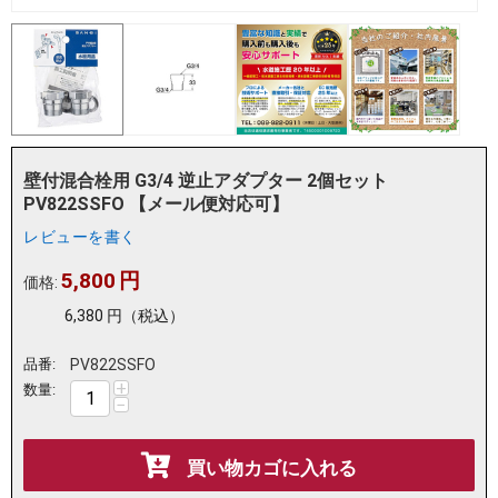
壁付混合栓用 G3/4 逆止アダプター 2個セット
PV822SSFO 【メール便対応可】
レビューを書く
5,800
円
価格:
6,380
円
（税込）
品番:
PV822SSFO
+
数量:
−
買い物カゴに入れる