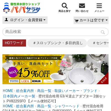
商品を探す
問い合わせ
メニュー
ログイン・会員登録
カートは空です
HOTワード
＃スロップシンク・多目的流し
＃センサー
HOME
›
総合案内所
›
商品一覧
›
取扱いメーカー・ブランド
›
日本国内メーカー製
›
壁付混合栓用 G3/4 逆止アダプター 2個セッ
ト PV822SSFO 【メール便対応可】
HOME
›
総合案内所
›
商品一覧
›
シャワーヘッド
›
壁付混合栓用
G3/4 逆止アダプター 2個セット PV822SSFO 【メール便対応可】