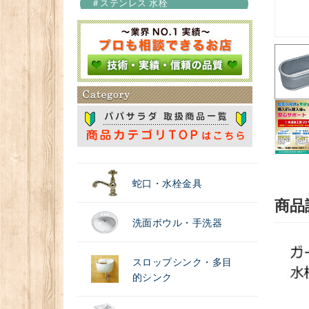
＃ステンレス 水栓
＃浄水器
蛇口・水栓金具
商品
洗面ボウル・手洗器
スロップシンク・多目
的シンク