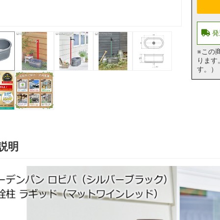
※この
ります
す。）
説明