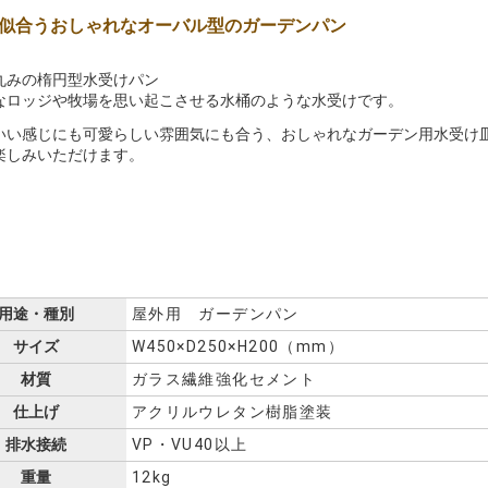
似合うおしゃれなオーバル型のガーデンパン
丸みの楕円型水受けパン
なロッジや牧場を思い起こさせる水桶のような水受けです。
いい感じにも可愛らしい雰囲気にも合う、おしゃれなガーデン用水受け
楽しみいただけます。
用途・種別
屋外用 ガーデンパン
サイズ
W450×D250×H200（mm）
材質
ガラス繊維強化セメント
仕上げ
アクリルウレタン樹脂塗装
排水接続
VP・VU40以上
重量
12kg