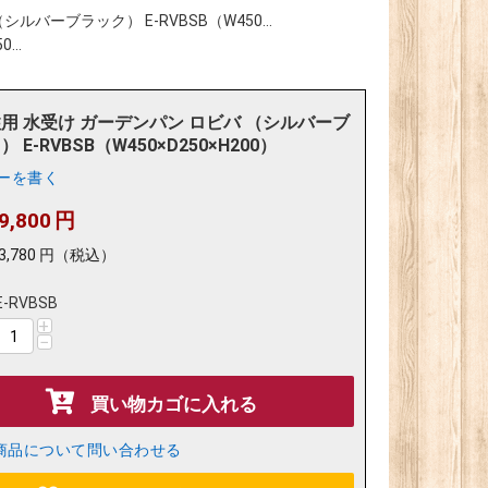
ルバーブラック） E-RVBSB（W450...
..
用 水受け ガーデンパン ロビバ （シルバーブ
 E-RVBSB（W450×D250×H200）
ーを書く
9,800
円
3,780
円
（税込）
E-RVBSB
+
−
買い物カゴに入れる
商品について問い合わせる