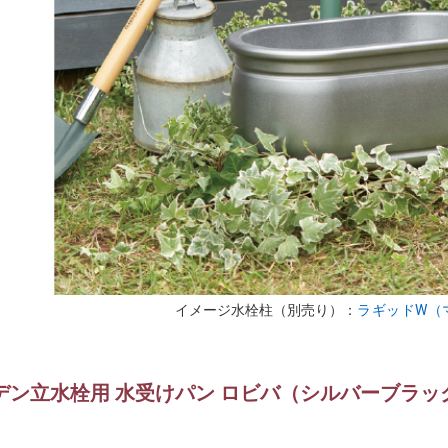
イメージ水栓柱（別売り）：
ラギッドW（
デン立水栓用 水受けパン ロビバ（シルバーブラック） 