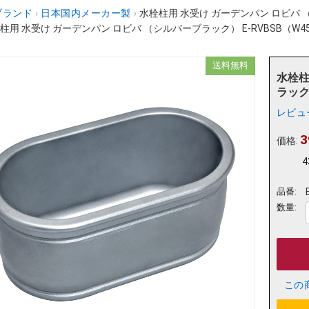
ブランド
›
日本国内メーカー製
›
水栓柱用 水受け ガーデンパン ロビバ （シ
柱用 水受け ガーデンパン ロビバ （シルバーブラック） E-RVBSB（W450.
送料無料
水栓柱
ラック）
レビュ
3
価格:
4
品番:
数量:
この