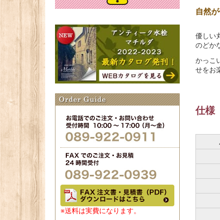
自然が
優しい
のどか
かっこ
せをお
仕様
※送料は実費になります。