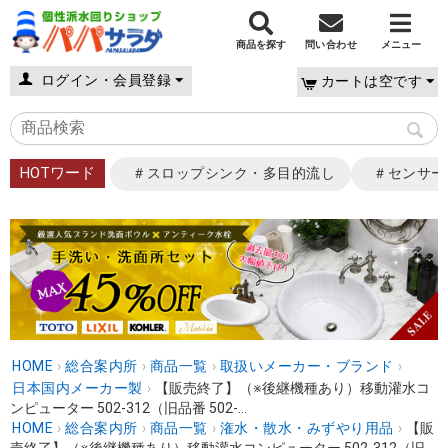
商品を探す
問い合わせ
メニュー
ログイン・会員登録
カートは空です
HOTワード
＃スロップシンク・多目的流し
＃センサー
HOME
›
総合案内所
›
商品一覧
›
取扱いメーカー・ブランド
›
日本国内メーカー製
›
【販売終了】（※後継機種あり）移動灌水コ
ンピューター 502-312（旧品番 502-...
HOME
›
総合案内所
›
商品一覧
›
潅水・散水・みずやり用品
›
【販
売終了】（※後継機種あり）移動灌水コンピューター 502-312（旧