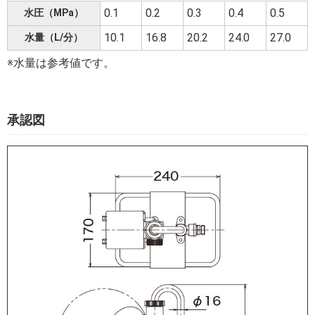
0.1
0.2
0.3
0.4
0.5
水圧（MPa）
10.1
16.8
20.2
24.0
27.0
水量（L/分）
※水量は参考値です。
承認図