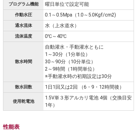
曜日単位で設定可能
プログラム機能
0.1～0.5Mpa（1.0～5.0Kgf/cm2)
作動水圧
水（上水道水）
通水流体
0℃～40℃
流体温度
自動灌水・手動灌水ともに
1～30分（1分単位）
30～90分（10分単位）
散水時間
2～9時間（1時間単位）
※手動灌水時の初期設定は30分
1日1回又は2回 （6・9・12時間後）
散水回数
1.5V単３形アルカリ電池 4個（交換目安
使用乾電池
1年）
性能表