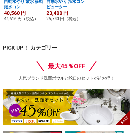
自動水やり 散水 移動
自動水やり 潅水コン
灌水コン...
ピューター...
40,560
円
23,400
円
44,616
円
（税込）
25,740
円
（税込）
PICK UP！ カテゴリー
最大45％OFF
人気ブランド洗面ボウルと蛇口のセットが超お得！