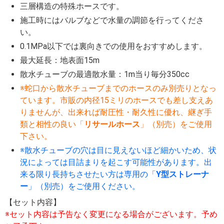
三層構造の特殊ホースです。
施工時にはバルブなどで水量の調節を行ってくださ
い。
0.1MPa以下では裏向きでの使用をおすすめします。
最大延長：地表面15m
散水チューブの最適散水量：1m当り毎分350cc
※蛇口から散水チューブまでのホースのみ別売りとなっ
ています。市販の内径15ミリのホースでも差し支えあ
りませんが、出来れば耐圧性・耐久性に優れ、継ぎ手
類と相性の良い「
リサールホース
」（別売）をご使用
下さい。
※散水チューブの穴は目に見えないほど細かいため、状
況によっては目詰まりを起こす可能性があります。出
来る限り長持ちさせたい方は専用の「
Y型ストレーナ
ー
」（別売）をご使用ください。
【セット内容】
※セット内容は予告なく変更になる場合がございます。予め