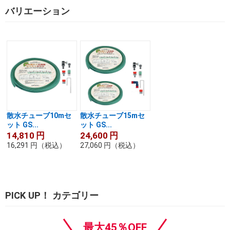
バリエーション
散水チューブ10mセ
散水チューブ15mセ
ット GS...
ット GS...
14,810
円
24,600
円
16,291
円
（税込）
27,060
円
（税込）
PICK UP！ カテゴリー
最大45％OFF