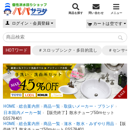
商品を探す
問い合わせ
メニュー
ログイン・会員登録
カートは空です
HOTワード
＃スロップシンク・多目的流し
＃センサー
HOME
›
総合案内所
›
商品一覧
›
取扱いメーカー・ブランド
›
日本国内メーカー製
›
【販売終了】散水チューブ50mセット
GS578401
HOME
›
総合案内所
›
商品一覧
›
潅水・散水・みずやり用品
›
【販
売終了】散水チューブ50mセット GS578401