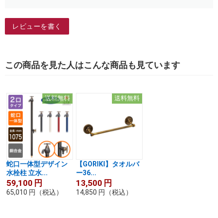
レビューを書く
この商品を見た人はこんな商品も見ています
送料無料
送料無料
蛇口一体型デザイン
【GORIKI】タオルバ
水栓柱 立水...
ー36...
59,100
円
13,500
円
65,010
円
（税込）
14,850
円
（税込）