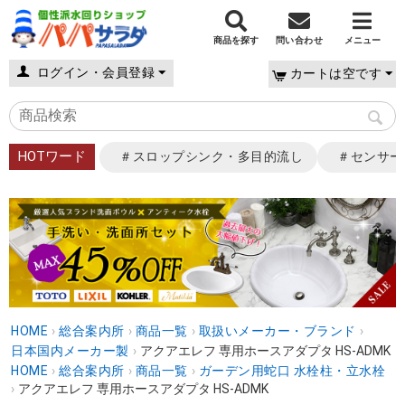
商品を探す
問い合わせ
メニュー
ログイン・会員登録
カートは空です
HOTワード
＃スロップシンク・多目的流し
＃センサー
HOME
›
総合案内所
›
商品一覧
›
取扱いメーカー・ブランド
›
日本国内メーカー製
›
アクアエレフ 専用ホースアダプタ HS-ADMK
HOME
›
総合案内所
›
商品一覧
›
ガーデン用蛇口 水栓柱・立水栓
›
アクアエレフ 専用ホースアダプタ HS-ADMK