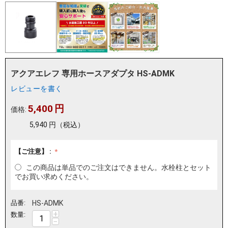
アクアエレフ 専用ホースアダプタ HS-ADMK
レビューを書く
5,400
円
価格:
5,940
円
（税込）
【ご注意】 :
この商品は単品でのご注文はできません。水栓柱とセット
でお買い求めください。
品番:
HS-ADMK
+
数量:
−