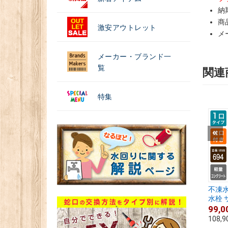
納
商
激安アウトレット
メ
メーカー・ブランド一
覧
関連
特集
不凍水
水栓 サ.
99,0
108,9