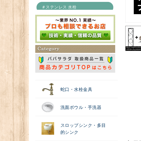
＃ステンレス 水栓
＃浄水器
蛇口・水栓金具
洗面ボウル・手洗器
スロップシンク・多目
的シンク