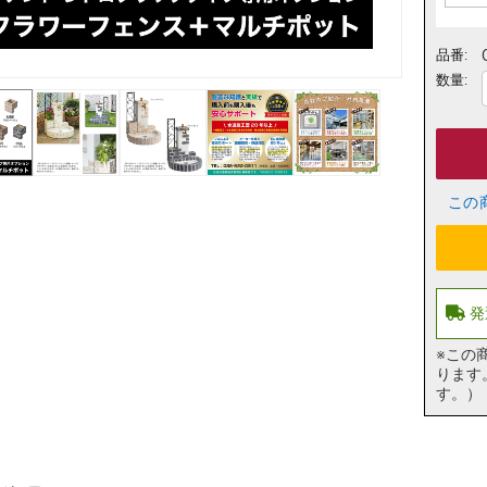
品番:
数量:
この
※この
ります
す。）