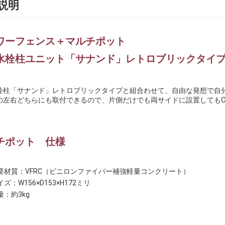
説明
ワーフェンス＋マルチポット
水栓柱ユニット「サナンド」レトロブリックタイ
栓柱「サナンド」レトロブリックタイプと組合わせて、自由な発想で自
の左右どちらにも取付できるので、片側だけでも両サイドに設置してもO
チポット 仕様
要材質：VFRC（ビニロンファイバー補強軽量コンクリート）
ズ：W156×D153×H172ミリ
量：約3kg