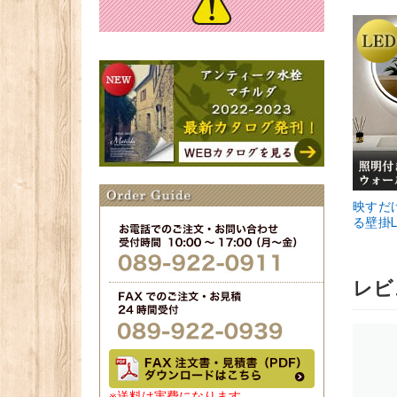
映すだ
る壁掛L
レビ
※送料は実費になります。