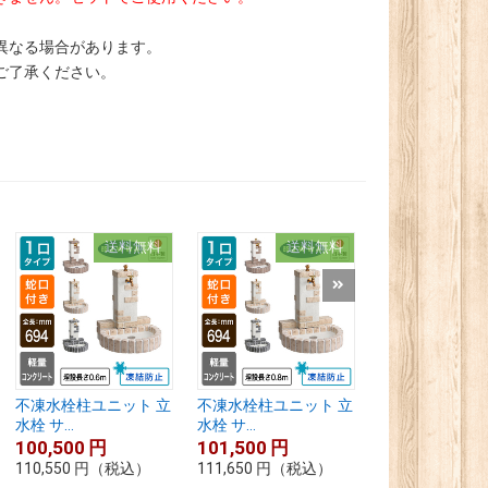
異なる場合があります。
ご了承ください。
送料無料
送料無料
送
不凍水栓柱ユニット 立
不凍水栓柱ユニット 立
不凍水栓柱ユニ
水栓 サ...
水栓 サ...
水栓 サ...
100,500
円
101,500
円
103,000
円
110,550
円
（税込）
111,650
円
（税込）
113,300
円
（税