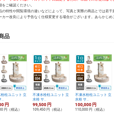
期をご確認ください。
品の特性や閲覧環境の違いなどによって、写真と実際の商品とでは若干
ーカー改良により予告なく仕様変更する場合がございます。あらかじめ
商品
送料無料
送料無料
送料無料
栓柱ユニット 立
不凍水栓柱ユニット 立
不凍水栓柱ユニット 立
..
水栓 サ...
水栓 サ...
00
円
99,500
円
100,000
円
00
円
（税込）
109,450
円
（税込）
110,000
円
（税込）