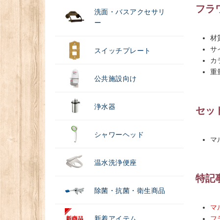
フラ
洗面・バスアクセサリ
ー
材
サイ
スイッチプレート
カ
重量
公共施設向け
浄水器
セッ
シャワーヘッド
マ
温水洗浄便座
特記
除菌・抗菌・衛生商品
マ
新着アイテム
フ