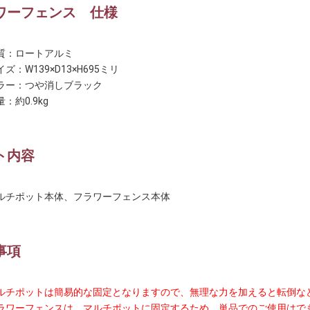
ワーフェンス 仕様
質：ロートアルミ
ズ：W139×D13×H695ミリ
ラー：つや消しブラック
：約0.9kg
ト内容
ルチポット本体、フラワーフェンス本体
事項
ルチポットは簡易的な固定となりますので、無理な力を加えると転倒な
ラワーフェンスは、マルチポットに固定するため、単品でのご使用はで