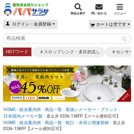
商品を探す
問い合わせ
メニュー
ログイン・会員登録
カートは空です
HOTワード
＃スロップシンク・多目的流し
＃センサー
HOME
›
総合案内所
›
商品一覧
›
取扱いメーカー・ブランド
›
日本国内メーカー製
›
逆止弁 0336-13KFP【メール便対応可】
HOME
›
総合案内所
›
商品一覧
›
蛇口・水回り関連部材
›
逆止弁
0336-13KFP【メール便対応可】