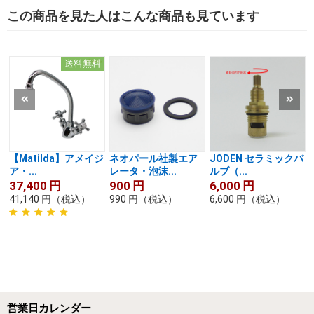
この商品を見た人はこんな商品も見ています
送料無料
【Matilda】アメイジ
ネオパール社製エア
JODEN セラミックバ
ア・...
レータ・泡沫...
ルブ（...
37,400
円
900
円
6,000
円
41,140
円
（税込）
990
円
（税込）
6,600
円
（税込）
営業日カレンダー