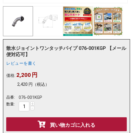
散水ジョイントワンタッチパイプ 076-001KGP 【メール
便対応可】
レビューを書く
2,200
円
価格:
2,420
円
（税込）
品番:
076-001KGP
+
数量:
−
買い物カゴに入れる