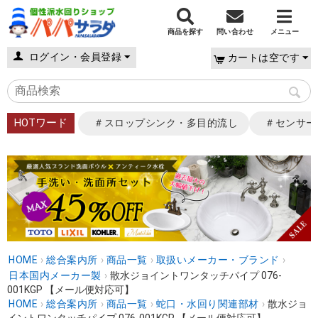
商品を探す
問い合わせ
メニュー
ログイン・会員登録
カートは空です
HOTワード
＃スロップシンク・多目的流し
＃センサー
HOME
›
総合案内所
›
商品一覧
›
取扱いメーカー・ブランド
›
日本国内メーカー製
›
散水ジョイントワンタッチパイプ 076-
001KGP 【メール便対応可】
HOME
›
総合案内所
›
商品一覧
›
蛇口・水回り関連部材
›
散水ジョ
イントワンタッチパイプ 076-001KGP 【メール便対応可】