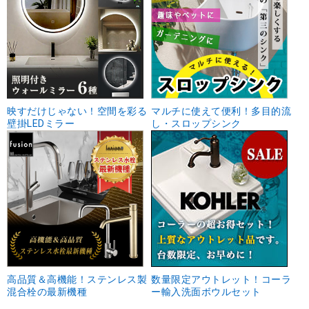
映すだけじゃない！空間を彩る
マルチに使えて便利！多目的流
壁掛LEDミラー
し・スロップシンク
高品質＆高機能！ステンレス製
数量限定アウトレット！コーラ
混合栓の最新機種
ー輸入洗面ボウルセット