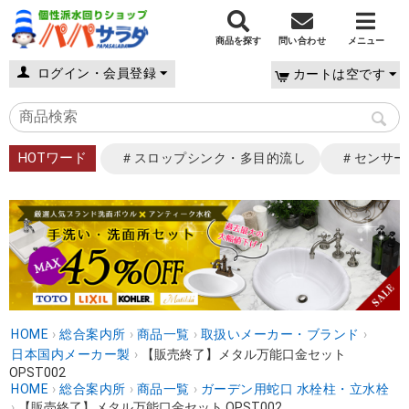
商品を探す
問い合わせ
メニュー
ログイン・会員登録
カートは空です
HOTワード
＃スロップシンク・多目的流し
＃センサー
HOME
›
総合案内所
›
商品一覧
›
取扱いメーカー・ブランド
›
日本国内メーカー製
›
【販売終了】メタル万能口金セット
OPST002
HOME
›
総合案内所
›
商品一覧
›
ガーデン用蛇口 水栓柱・立水栓
›
【販売終了】メタル万能口金セット OPST002