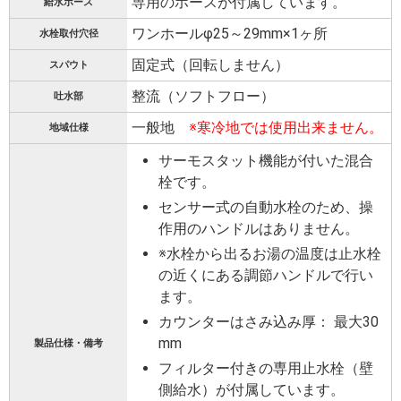
専用のホースが付属しています。
給水ホース
ワンホールφ25～29mm×1ヶ所
水栓取付穴径
固定式（回転しません）
スパウト
整流（ソフトフロー）
吐水部
一般地
※寒冷地では使用出来ません。
地域仕様
サーモスタット機能が付いた混合
栓です。
センサー式の自動水栓のため、操
作用のハンドルはありません。
※水栓から出るお湯の温度は止水栓
の近くにある調節ハンドルで行い
ます。
カウンターはさみ込み厚： 最大30
mm
製品仕様・備考
フィルター付きの専用止水栓（壁
側給水）が付属しています。