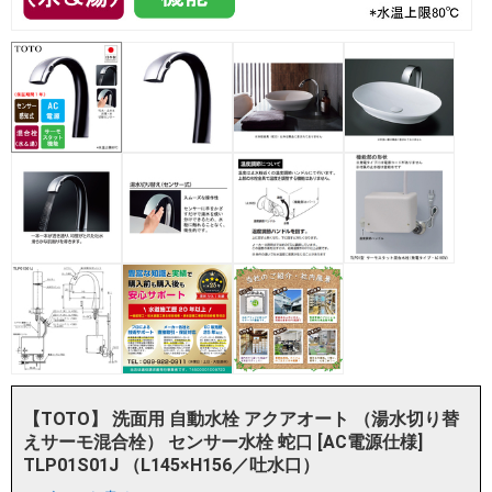
【TOTO】 洗面用 自動水栓 アクアオート （湯水切り替
えサーモ混合栓） センサー水栓 蛇口 [AC電源仕様]
TLP01S01J （L145×H156／吐水口）