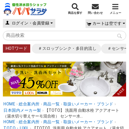
商品を探す
問い合わせ
メニュー
ログイン・会員登録
カートは空です
HOTワード
＃スロップシンク・多目的流し
＃センサー
HOME
›
総合案内所
›
商品一覧
›
取扱いメーカー・ブランド
›
日本国内メーカー製
›
【TOTO】 洗面用 自動水栓 アクアオート
（湯水切り替えサーモ混合栓） センサー水...
HOME
›
総合案内所
›
商品一覧
›
取扱いメーカー・ブランド
›
TOTO・LIXIL
›
【TOTO】 洗面用 自動水栓 アクアオート （湯水切