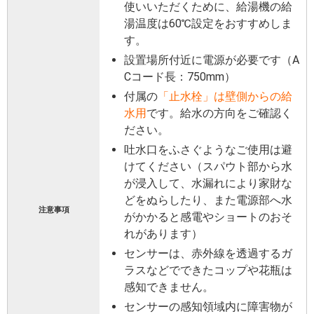
使いいただくために、給湯機の給
湯温度は60℃設定をおすすめしま
す。
設置場所付近に電源が必要です（A
Cコード長：750mm）
付属の
「止水栓」は壁側からの給
水用
です。給水の方向をご確認く
ださい。
吐水口をふさぐようなご使用は避
けてください（スパウト部から水
が浸入して、水漏れにより家財な
どをぬらしたり、また電源部へ水
注意事項
がかかると感電やショートのおそ
れがあります）
センサーは、赤外線を透過するガ
ラスなどでできたコップや花瓶は
感知できません。
センサーの感知領域内に障害物が