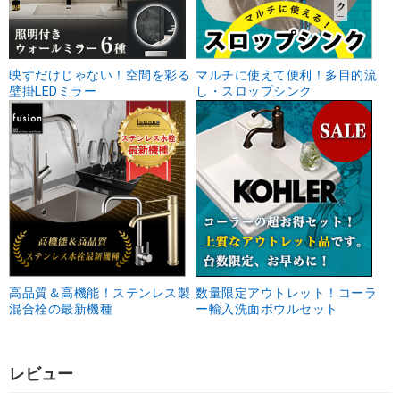
映すだけじゃない！空間を彩る
マルチに使えて便利！多目的流
壁掛LEDミラー
し・スロップシンク
高品質＆高機能！ステンレス製
数量限定アウトレット！コーラ
混合栓の最新機種
ー輸入洗面ボウルセット
レビュー