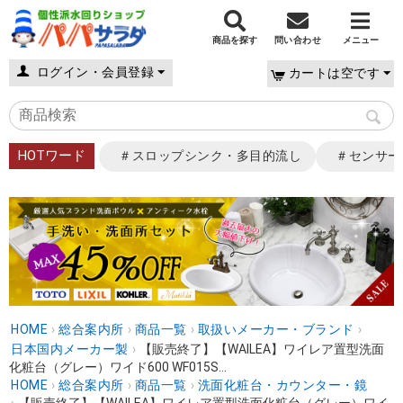
商品を探す
問い合わせ
メニュー
ログイン・会員登録
カートは空です
HOTワード
＃スロップシンク・多目的流し
＃センサー
HOME
›
総合案内所
›
商品一覧
›
取扱いメーカー・ブランド
›
日本国内メーカー製
›
【販売終了】【WAILEA】ワイレア置型洗面
化粧台（グレー）ワイド600 WF015S...
HOME
›
総合案内所
›
商品一覧
›
洗面化粧台・カウンター・鏡
›
【販売終了】【WAILEA】ワイレア置型洗面化粧台（グレー）ワイ