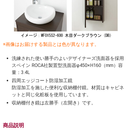
※画像はお届けする製品とは色が異なります。
洗練された使い勝手のよいデザイナーズ洗面器を採用
スペイン ROCA社製置型洗面器φ450×H160（mm）容
量：3.4L
四周エッジコート防湿加工鏡
防湿加工を施した便利な収納棚付鏡。材質はキャビネ
ットと同じ化粧板を使用しています。
収納棚付き鏡は左勝手（左開き）です。
商品説明