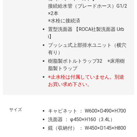
接続給水管（ブレードホース）G1/2
×2本
※水栓に接続済
置型洗面器 【ROCA社製洗面器 Urb
i】
プッシュ式上部排水ユニット（横穴
有り）
樹脂製ボトルトラップ32 ※床用樹
脂製トラップ
※止水栓は付属していません。別途
お買い求め下さい。
サイズ
キャビネット ： W600×D490×H700
洗面器 ： φ450×H160（3.4L）
鏡（収納付） ： W450×D145×H800