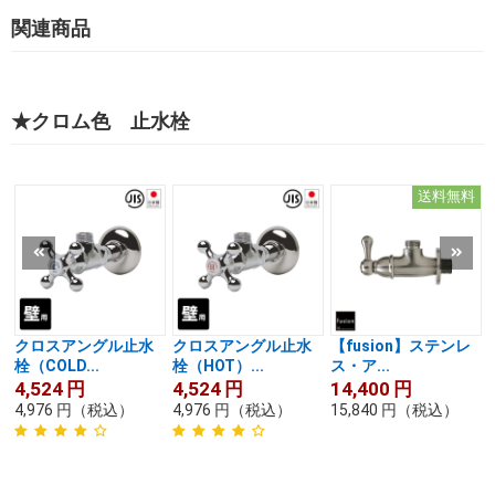
関連商品
★クロム色 止水栓
送料無料
クロスアングル止水
クロスアングル止水
【fusion】ステンレ
栓（COLD...
栓（HOT）...
ス・ア...
4,524
円
4,524
円
14,400
円
4,976
円
（税込）
4,976
円
（税込）
15,840
円
（税込）