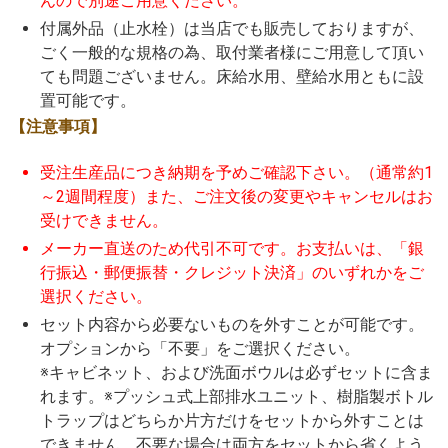
んので別途ご用意ください。
付属外品（止水栓）は当店でも販売しておりますが、
ごく一般的な規格の為、取付業者様にご用意して頂い
ても問題ございません。床給水用、壁給水用ともに設
置可能です。
【注意事項】
受注生産品につき納期を予めご確認下さい。（通常約1
～2週間程度）また、ご注文後の変更やキャンセルはお
受けできません。
メーカー直送のため代引不可です。お支払いは、「銀
行振込・郵便振替・クレジット決済」のいずれかをご
選択ください。
セット内容から必要ないものを外すことが可能です。
オプションから「不要」をご選択ください。
※キャビネット、および洗面ボウルは必ずセットに含ま
れます。※プッシュ式上部排水ユニット、樹脂製ボトル
トラップはどちらか片方だけをセットから外すことは
できません。不要な場合は両方をセットから省くよう