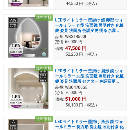
44,550
円
（税込）
送料無料
LEDライトミラー 壁掛け 鏡 卵型 ウォ
ールミラー 丸型 洗面鏡 照明付き 化粧
鏡 姿見 洗面所 色調変更 明るさ調...
品番:
WB314500I
定価:
65,000
円
47,500
円
価格:
52,250
円
（税込）
送料無料
LEDライトミラー 壁掛け 扇形 鏡 ウォ
ールミラー 丸型 洗面鏡 照明付き 化粧
鏡 姿見 洗面所 セクター 色調変更...
品番:
WB04700SE
定価:
70,000
円
51,000
円
価格:
56,100
円
（税込）
送料無料
LEDライトミラー 壁掛け 角形 鏡 ウォ
ールミラー 長方形 洗面鏡 照明付き 化