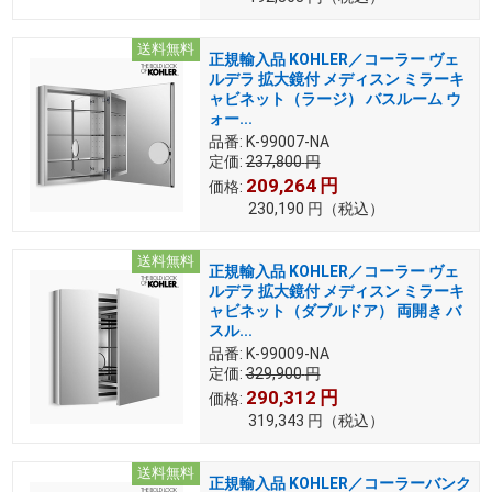
送料無料
正規輸入品 KOHLER／コーラー ヴェ
ルデラ 拡大鏡付 メディスン ミラーキ
ャビネット（ラージ） バスルーム ウ
ォー...
品番:
K-99007-NA
定価:
237,800
円
209,264
円
価格:
230,190
円
（税込）
送料無料
正規輸入品 KOHLER／コーラー ヴェ
ルデラ 拡大鏡付 メディスン ミラーキ
ャビネット（ダブルドア） 両開き バ
スル...
品番:
K-99009-NA
定価:
329,900
円
290,312
円
価格:
319,343
円
（税込）
送料無料
正規輸入品 KOHLER／コーラーバンク