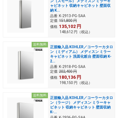
ン（スモール） メディスン ミラーキ
ャビネット 収納キャビネット 壁面収
納 K...
品番:
K-2913-PG-SAA
定価:
151,800
円
135,102
円
価格:
148,612
円
（税込）
送料無料
正規輸入品 KOHLER／コーラーカタロ
ン（ミディアム） メディスン ミラー
キャビネット 洗面化粧台 壁面収納 K-
2...
品番:
K-2918-PG-SAA
定価:
202,400
円
180,136
円
価格:
198,150
円
（税込）
送料無料
正規輸入品 KOHLER／コーラーカタロ
ン（ラージ） メディスン ミラーキャ
ビネット 収納キャビネット 壁面収納
K-...
品番:
K-2936-PG-SAA