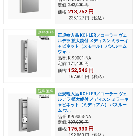
定価:
242,900
円
213,752
円
価格:
235,127
円
（税込）
送料無料
正規輸入品 KOHLER／コーラー ヴェ
ルデラ 拡大鏡付 メディスン ミラーキ
ャビネット（スモール） バスルーム
ウォ...
品番:
K-99001-NA
定価:
171,400
円
152,546
円
価格:
167,801
円
（税込）
送料無料
正規輸入品 KOHLER／コーラー ヴェ
ルデラ 拡大鏡付 メディスン ミラーキ
ャビネット（ミディアム） バスルー
ム ウ...
品番:
K-99003-NA
定価:
197,000
円
175,330
円
価格:
192,863
円
（税込）