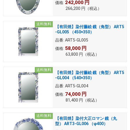
242,000
円
価格:
266,200
円
（税込）
送料無料
【有田焼】染付藤絵 鏡（角型） ART5
-GL005 （450×350）
品番:
ART5-GL005
58,000
円
価格:
63,800
円
（税込）
送料無料
【有田焼】染付藤絵 鏡（角型） ART5
-GL004 （540×350）
品番:
ART5-GL004
74,000
円
価格:
81,400
円
（税込）
送料無料
【有田焼】染付大正ロマン 鏡（丸
型） ART3-GL006 （φ400）