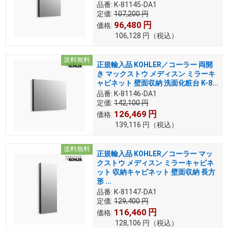
品番:
K-81145-DA1
定価:
107,200
円
96,480
円
価格:
106,128
円
（税込）
送料無料
正規輸入品 KOHLER／コーラー 両開
き マックストウ メディスン ミラーキ
ャビネット 壁面収納 洗面化粧台 K-8...
品番:
K-81146-DA1
定価:
142,100
円
126,469
円
価格:
139,116
円
（税込）
送料無料
正規輸入品 KOHLER／コーラー マッ
クストウ メディスン ミラーキャビネ
ット 収納キャビネット 壁面収納 長方
形 ...
品番:
K-81147-DA1
定価:
129,400
円
116,460
円
価格:
128,106
円
（税込）