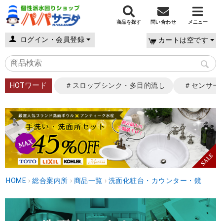
商品を探す
問い合わせ
メニュー
ログイン・会員登録
カートは空です
HOTワード
＃スロップシンク・多目的流し
＃センサー
HOME
›
総合案内所
›
商品一覧
›
洗面化粧台・カウンター・鏡