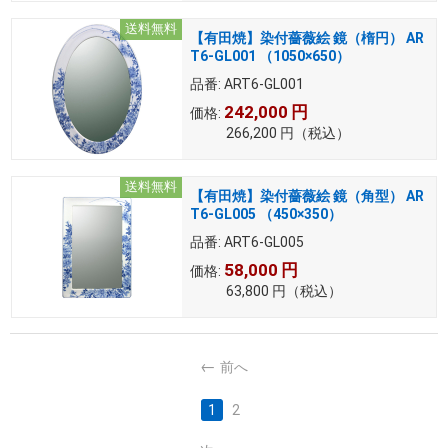
送料無料
【有田焼】染付薔薇絵 鏡（楕円） AR
T6-GL001 （1050×650）
品番:
ART6-GL001
242,000
円
価格:
266,200
円
（税込）
送料無料
【有田焼】染付薔薇絵 鏡（角型） AR
T6-GL005 （450×350）
品番:
ART6-GL005
58,000
円
価格:
63,800
円
（税込）
前へ
1
2