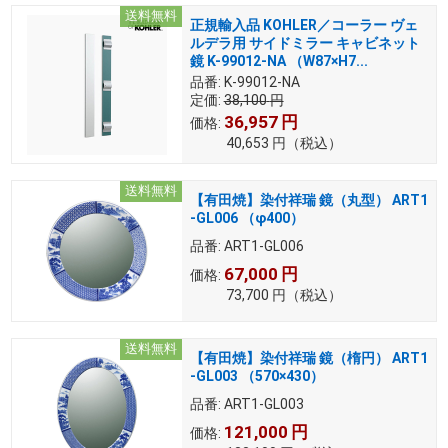
送料無料
正規輸入品 KOHLER／コーラー ヴェ
ルデラ用 サイドミラー キャビネット
鏡 K-99012-NA （W87×H7...
品番:
K-99012-NA
定価:
38,100
円
36,957
円
価格:
40,653
円
（税込）
送料無料
【有田焼】染付祥瑞 鏡（丸型） ART1
-GL006 （φ400）
品番:
ART1-GL006
67,000
円
価格:
73,700
円
（税込）
送料無料
【有田焼】染付祥瑞 鏡（楕円） ART1
-GL003 （570×430）
品番:
ART1-GL003
121,000
円
価格: