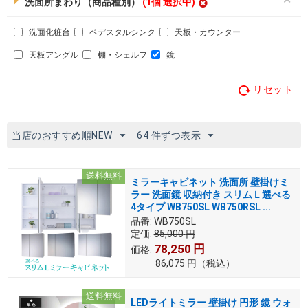
洗面所まわり（商品種別）
(1個 選択中)
洗面化粧台
ペデスタルシンク
天板・カウンター
天板アングル
棚・シェルフ
鏡
リセット
当店のおすすめ順NEW
64 件ずつ表示
送料無料
ミラーキャビネット 洗面所 壁掛けミ
ラー 洗面鏡 収納付き スリムＬ選べる
4タイプ WB750SL WB750RSL ...
品番:
WB750SL
定価:
85,000
円
78,250
円
価格:
86,075
円
（税込）
送料無料
LEDライトミラー 壁掛け 円形 鏡 ウォ