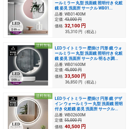
ールミラー 丸型 洗面鏡 照明付き 化粧
鏡 姿見 洗面所 サークル WB01...
品番:
WB01400M
定価:
43,000
円
32,100
円
価格:
35,310
円
（税込）
送料無料
LEDライトミラー 壁掛け 円形 鏡 ウォ
ールミラー 丸型 洗面鏡 照明付き 化粧
鏡 姿見 洗面所 サークル 明るさ調...
品番:
WB01600M
定価:
45,000
円
33,500
円
価格:
36,850
円
（税込）
送料無料
LEDライトミラー 壁掛け 円形 鏡 デザ
イン ウォールミラー 丸型 洗面鏡 照明
付き 化粧鏡 姿見 洗面所 サークル...
品番:
WB02600M
定価:
55,000
円
40,500
円
価格: