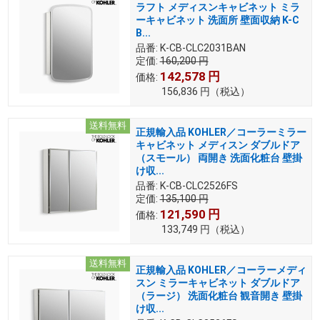
ラフト メディスンキャビネット ミラ
ーキャビネット 洗面所 壁面収納 K-C
B...
品番:
K-CB-CLC2031BAN
定価:
160,200
円
142,578
円
価格:
156,836
円
（税込）
送料無料
正規輸入品 KOHLER／コーラーミラー
キャビネット メディスン ダブルドア
（スモール） 両開き 洗面化粧台 壁掛
け収...
品番:
K-CB-CLC2526FS
定価:
135,100
円
121,590
円
価格:
133,749
円
（税込）
送料無料
正規輸入品 KOHLER／コーラーメディ
スン ミラーキャビネット ダブルドア
（ラージ） 洗面化粧台 観音開き 壁掛
け収...