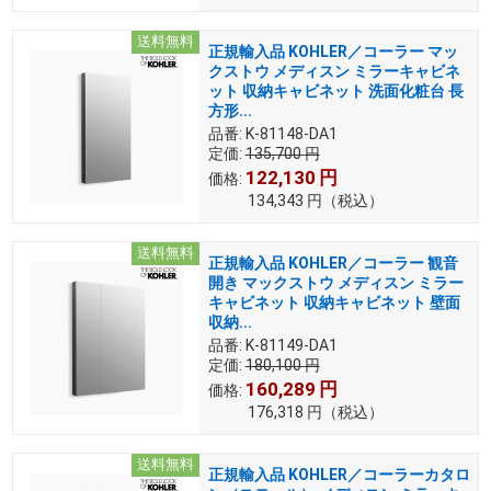
送料無料
正規輸入品 KOHLER／コーラー マッ
クストウ メディスン ミラーキャビネ
ット 収納キャビネット 洗面化粧台 長
方形...
品番:
K-81148-DA1
定価:
135,700
円
122,130
円
価格:
134,343
円
（税込）
送料無料
正規輸入品 KOHLER／コーラー 観音
開き マックストウ メディスン ミラー
キャビネット 収納キャビネット 壁面
収納...
品番:
K-81149-DA1
定価:
180,100
円
160,289
円
価格:
176,318
円
（税込）
送料無料
正規輸入品 KOHLER／コーラーカタロ