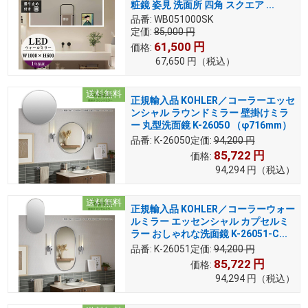
粧鏡 姿見 洗面所 四角 スクエア ...
品番:
WB051000SK
定価:
85,000
円
61,500
円
価格:
67,650
円
（税込）
送料無料
正規輸入品 KOHLER／コーラーエッセ
ンシャル ラウンドミラー 壁掛けミラ
ー 丸型洗面鏡 K-26050 （φ716mm）
品番:
K-26050
定価:
94,200
円
85,722
円
価格:
94,294
円
（税込）
送料無料
正規輸入品 KOHLER／コーラーウォー
ルミラー エッセンシャル カプセルミ
ラー おしゃれな洗面鏡 K-26051-C...
品番:
K-26051
定価:
94,200
円
85,722
円
価格:
94,294
円
（税込）