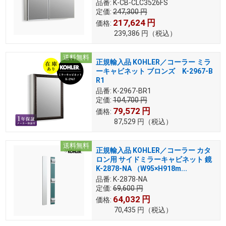
品番:
K-CB-CLC3526FS
定価:
247,300
円
217,624
円
価格:
239,386
円
（税込）
送料無料
正規輸入品 KOHLER／コーラー ミラ
ーキャビネット ブロンズ K-2967-B
R1
品番:
K-2967-BR1
定価:
104,700
円
79,572
円
価格:
87,529
円
（税込）
送料無料
正規輸入品 KOHLER／コーラー カタ
ロン用 サイドミラーキャビネット 鏡
K-2878-NA （W95×H918m...
品番:
K-2878-NA
定価:
69,600
円
64,032
円
価格:
70,435
円
（税込）