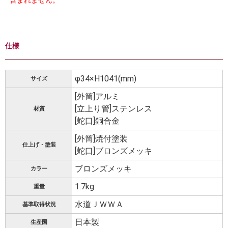
含まれません。
仕様
φ34×H1041(mm)
サイズ
[外筒]アルミ
[立上り管]ステンレス
材質
[蛇口]銅合金
[外筒]焼付塗装
仕上げ・塗装
[蛇口]ブロンズメッキ
ブロンズメッキ
カラー
1.7kg
重量
水道ＪＷＷＡ
基準取得状況
日本製
生産国