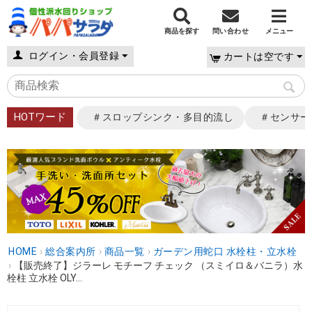
商品を探す
問い合わせ
メニュー
ログイン・会員登録
カートは空です
HOTワード
＃スロップシンク・多目的流し
＃センサー
HOME
›
総合案内所
›
商品一覧
›
ガーデン用蛇口 水栓柱・立水栓
›
【販売終了】ジラーレ モチーフ チェック （スミイロ＆バニラ）水
栓柱 立水栓 OLY...