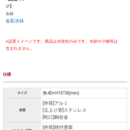
ジ】
水鉢
金彩水鉢
※設置イメージです。商品は水栓柱のみです。水鉢や小物等は
含まれません。
仕様
角40×H1018(mm)
サイズ
[外筒]アルミ
[立上り管]ステンレス
材質
[蛇口]銅合金
[外筒]焼付塗装