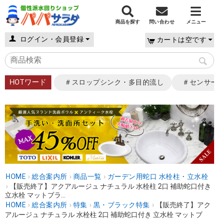
商品を探す
問い合わせ
メニュー
ログイン・会員登録
カートは空です
HOTワード
＃スロップシンク・多目的流し
＃センサー
HOME
›
総合案内所
›
商品一覧
›
ガーデン用蛇口 水栓柱・立水栓
›
【販売終了】アクアルージュ ナチュラル 水栓柱 2口 補助蛇口付き
立水栓 マットブラ...
HOME
›
総合案内所
›
特集
›
黒・ブラック特集
›
【販売終了】アク
アルージュ ナチュラル 水栓柱 2口 補助蛇口付き 立水栓 マットブ