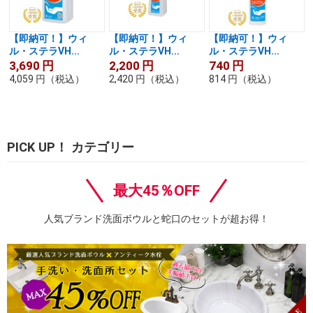
【即納可！】ウィ
【即納可！】ウィ
【即納可！】ウィ
ル・ステラVH...
ル・ステラVH...
ル・ステラVH...
3,690
円
2,200
円
740
円
4,059
円
（税込）
2,420
円
（税込）
814
円
（税込）
PICK UP！ カテゴリー
最大45％OFF
人気ブランド洗面ボウルと蛇口のセットが超お得！