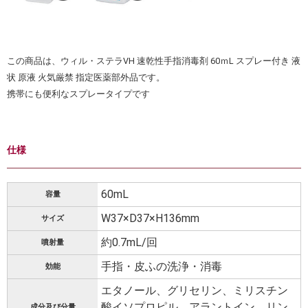
この商品は、ウィル・ステラVH 速乾性手指消毒剤 60ｍL スプレー付き 液
状 原液 火気厳禁 指定医薬部外品です。
携帯にも便利なスプレータイプです
仕様
60mL
容量
W37×D37×H136mm
サイズ
約0.7mL/回
噴射量
手指・皮ふの洗浄・消毒
効能
エタノール、グリセリン、ミリスチン
酸イソプロピル、アラントイン、リン
成分及び分量