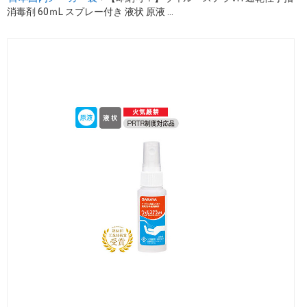
消毒剤 60ｍL スプレー付き 液状 原液 ...