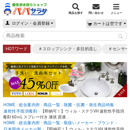
商品を探す
問い合わせ
メニュー
ログイン・会員登録
カートは空です
HOTワード
＃スロップシンク・多目的流し
＃センサー
HOME
›
総合案内所
›
商品一覧
›
除菌・抗菌・衛生商品特集
›
速乾性手指消毒剤
›
【即納可！】ウィル・ステラVH 速乾性手指消
毒剤 60ｍL スプレー付き 液状 原液 ...
HOME
›
総合案内所
›
商品一覧
›
取扱いメーカー・ブランド
›
日本国内メーカー製
›
【即納可！】ウィル・ステラVH 速乾性手指