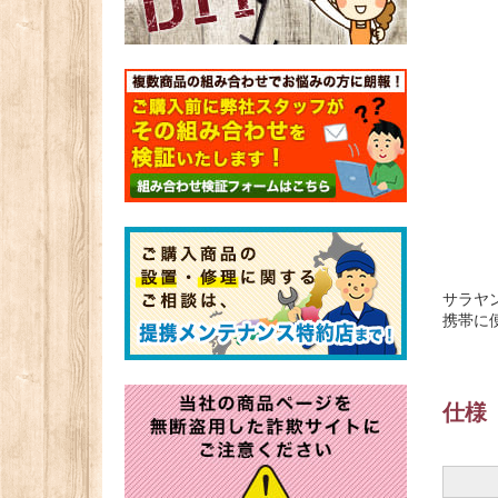
サラヤン
携帯に
仕様