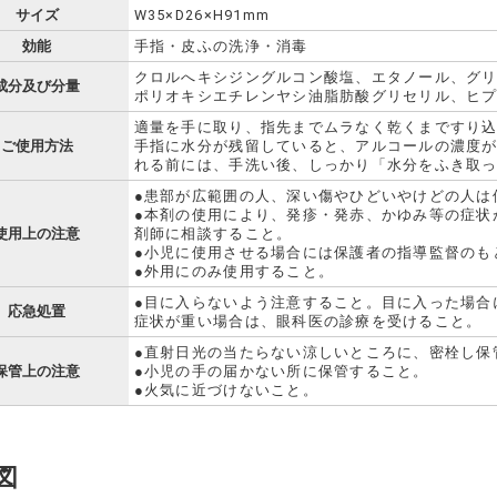
サイズ
W35×D26×H91mm
効能
手指・皮ふの洗浄・消毒
クロルへキシジングルコン酸塩、エタノール、グ
成分及び分量
ポリオキシエチレンヤシ油脂肪酸グリセリル、ヒ
適量を手に取り、指先までムラなく乾くまですり
ご使用方法
手指に水分が残留していると、アルコールの濃度
れる前には、手洗い後、しっかり「水分をふき取
●患部が広範囲の人、深い傷やひどいやけどの人は
●本剤の使用により、発疹・発赤、かゆみ等の症状
使用上の注意
剤師に相談すること。
●小児に使用させる場合には保護者の指導監督のも
●外用にのみ使用すること。
●目に入らないよう注意すること。目に入った場合
応急処置
症状が重い場合は、眼科医の診療を受けること。
●直射日光の当たらない涼しいところに、密栓し保
保管上の注意
●小児の手の届かない所に保管すること。
●火気に近づけないこと。
図