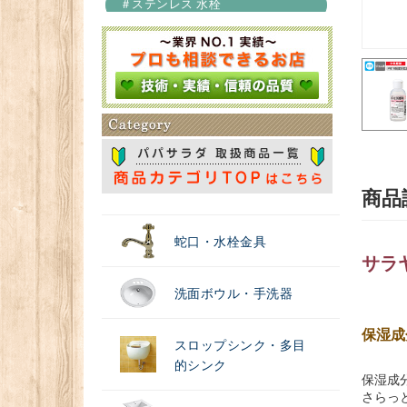
＃ステンレス 水栓
＃浄水器
商品
蛇口・水栓金具
サラ
洗面ボウル・手洗器
保湿成
スロップシンク・多目
的シンク
保湿成
さらっ