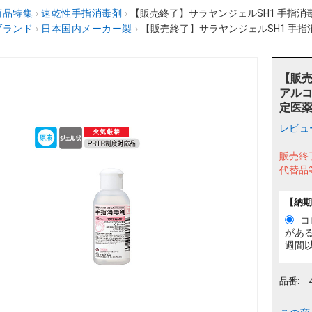
商品特集
›
速乾性手指消毒剤
›
【販売終了】サラヤンジェルSH1 手指消毒用
ブランド
›
日本国内メーカー製
›
【販売終了】サラヤンジェルSH1 手指消
【販売
アルコ
定医
レビュ
販売終
代替品
【納期
コ
があ
週間
品番: