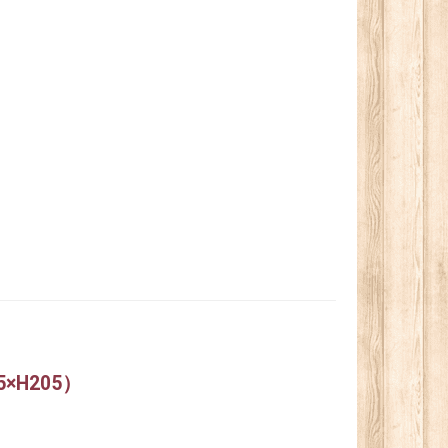
H205）