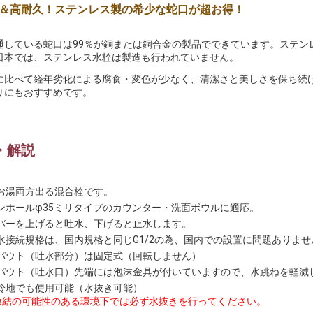
＆高耐久！ステンレス製の希少な蛇口が超お得！
通している蛇口は99％が銅または銅合金の製品でできています。ステン
日本では、ステンレス水栓は製造も行われていません。
に比べて経年劣化による腐食・変色が少なく、清潔さと美しさを保ち続
りにもおすすめです。
・解説
お湯両方出る混合栓です。
ンホールφ35ミリタイプのカウンター・洗面ボウルに適応。
バーを上げると吐水、下げると止水します。
水接続規格は、国内規格と同じG1/2の為、国内での設置に問題ありませ
パウト（吐水部分）は固定式（回転しません）
パウト（吐水口）先端には泡沫金具が付いていますので、水跳ねを軽減
冷地でも使用可能（水抜き可能）
凍結の可能性のある環境下では必ず水抜きを行ってください。