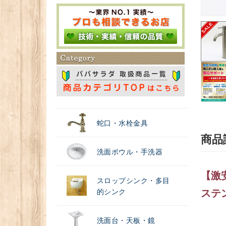
＃浄水器
蛇口・水栓金具
商品
洗面ボウル・手洗器
【激
スロップシンク・多目
的シンク
ステ
洗面台・天板・鏡