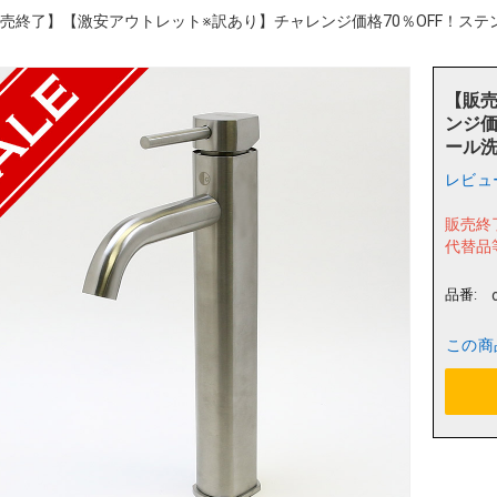
売終了】【激安アウトレット※訳あり】チャレンジ価格70％OFF！ステンレ
【販
ンジ価
ール洗面
レビュ
販売終
代替品
品番:
この商