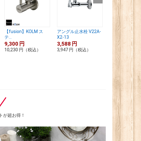
【fusion】KOLM ス
アングル止水栓 V22A-
Hiモダンアン
テ...
X2-13
栓 クロ...
9,300
円
3,588
円
7,664
円
10,230
円
（税込）
3,947
円
（税込）
8,430
円
（税込
トが超お得！