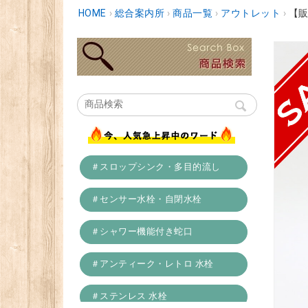
HOME
›
総合案内所
›
商品一覧
›
アウトレット
›
【販
＃スロップシンク・多目的流し
＃センサー水栓・自閉水栓
＃シャワー機能付き蛇口
＃アンティーク・レトロ 水栓
＃ステンレス 水栓