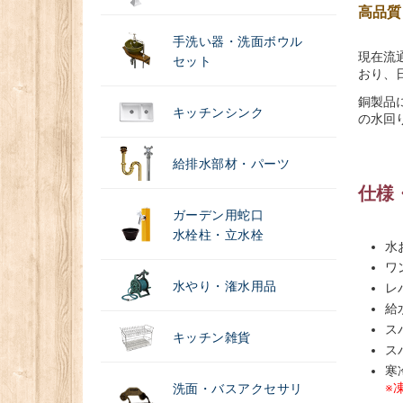
高品質
手洗い器・洗面ボウル
現在流
セット
おり、
銅製品
キッチンシンク
の水回
給排水部材・パーツ
仕様
ガーデン用蛇口
水栓柱・立水栓
水
ワ
水やり・潅水用品
レ
給
ス
キッチン雑貨
ス
寒
※
洗面・バスアクセサリ