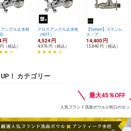
スアングル止水栓
クロスアングル止水栓
【fusion】ステンレ
...
（HOT）...
ス・ア...
4
円
4,524
円
14,400
円
円
（税込）
4,976
円
（税込）
15,840
円
（税込）
K UP！ カテゴリー
最大45％OFF
人気ブランド洗面ボウルと蛇口のセッ