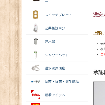
ー
激安
スイッチプレート
公共施設向け
上部に
浄水器
光
在
ご
シャワーヘッド
温水洗浄便座
承認
除菌・抗菌・衛生商品
新着アイテム