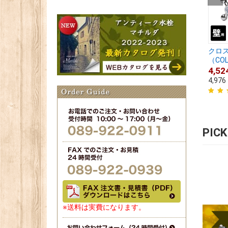
クロ
（COLD
4,52
4,976
PIC
※送料は実費になります。