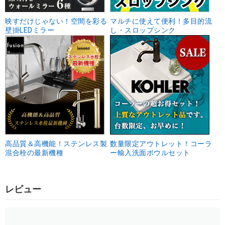
映すだけじゃない！空間を彩る
マルチに使えて便利！多目的流
壁掛LEDミラー
し・スロップシンク
高品質＆高機能！ステンレス製
数量限定アウトレット！コーラ
混合栓の最新機種
ー輸入洗面ボウルセット
レビュー