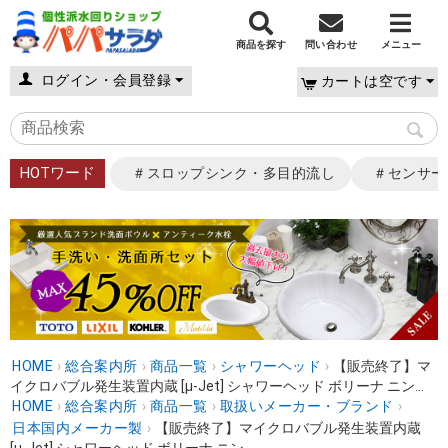
商品を探す
問い合わせ
メニュー
ログイン・会員登録
カートは空です
HOTワード
＃スロップシンク・多目的流し
＃センサー
HOME
›
総合案内所
›
商品一覧
›
シャワーヘッド
›
【販売終了】マ
イクロバブル発生装置内蔵 [μ-Jet] シャワーヘッド ボリーナ ニン...
HOME
›
総合案内所
›
商品一覧
›
取扱いメーカー・ブランド
›
日本国内メーカー製
›
【販売終了】マイクロバブル発生装置内蔵
[μ-Jet] シャワーヘッド ボリーナ ニン...