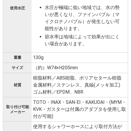
水圧が極端に低い地域では、水の勢
使用水圧
いが悪くなり、ファインバブル（マ
イクロナノバブル）が発生しない可
能性があります。
節水率は地域によって効果が出にく
い場合があります。
130g
重量
（約）W74×H205mm
サイズ
樹脂材料／ABS樹脂、ポリアセタール樹脂
金属材料／ステンレス、真鍮(メッキ加工)
材質
ゴム材料／EPDM、NBR
TOTO・INAX・SAN-EI・KAKUDAI・(MYM・
取り付け可能
KVK・ガスターは付属のアダプタを使用し取
メーカー
付が可能)
使用するシャワーホースにより取付方法が