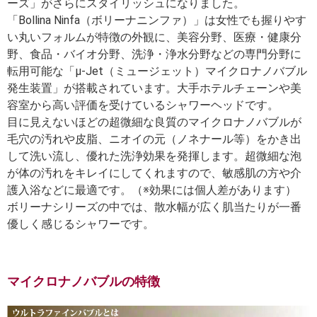
ーズ」がさらにスタイリッシュになりました。
「Bollina Ninfa（ボリーナニンファ）」は女性でも握りやす
い丸いフォルムが特徴の外観に、美容分野、医療・健康分
野、食品・バイオ分野、洗浄・浄水分野などの専門分野に
転用可能な「μ-Jet（ミュージェット）マイクロナノバブル
発生装置」が搭載されています。大手ホテルチェーンや美
容室から高い評価を受けているシャワーヘッドです。
目に見えないほどの超微細な良質のマイクロナノバブルが
毛穴の汚れや皮脂、ニオイの元（ノネナール等）をかき出
して洗い流し、優れた洗浄効果を発揮します。超微細な泡
が体の汚れをキレイにしてくれますので、敏感肌の方や介
護入浴などに最適です。（※効果には個人差があります）
ボリーナシリーズの中では、散水幅が広く肌当たりが一番
優しく感じるシャワーです。
マイクロナノバブルの特徴