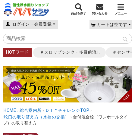
商品を探す
問い合わせ
メニュー
ログイン・会員登録
カートは空です
HOTワード
＃スロップシンク・多目的流し
＃センサー
HOME
›
総合案内所
›
ＤＩＹチャレンジTOP
›
蛇口の取り替え方（水栓の交換）
›
台付混合栓（ワンホールタイ
プ）の取り替え方