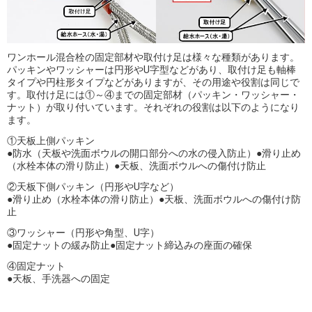
ワンホール混合栓の固定部材や取付け足は様々な種類があります。
パッキンやワッシャーは円形やU字型などがあり、取付け足も軸棒
タイプや円柱形タイプなどがありますが、その用途や役割は同じで
す。取付け足には①～④までの固定部材（パッキン・ワッシャー・
ナット）が取り付いています。それぞれの役割は以下のようになり
ます。
①天板上側パッキン
●防水（天板や洗面ボウルの開口部分への水の侵入防止）●滑り止め
（水栓本体の滑り防止）●天板、洗面ボウルへの傷付け防止
②天板下側パッキン（円形やU字など）
●滑り止め（水栓本体の滑り防止）●天板、洗面ボウルへの傷付け防
止
③ワッシャー（円形や角型、U字）
●固定ナットの緩み防止●固定ナット締込みの座面の確保
④固定ナット
●天板、手洗器への固定