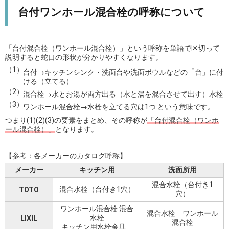
台付ワンホール混合栓の呼称について
「台付混合栓（ワンホール混合栓）」という呼称を単語で区切って
説明すると蛇口の形状が分かりやすくなります。
台付→キッチンシンク・洗面台や洗面ボウルなどの「台」に付
ける（立てる）
混合栓→水とお湯が両方出る（水と湯を混合させて出す）水栓
ワンホール混合栓→水栓を立てる穴は1つ という意味です。
つまり(1)(2)(3)の要素をまとめ、その呼称が
「台付混合栓（ワンホ
ール混合栓）」
となります。
【参考：各メーカーのカタログ呼称】
メーカー
キッチン用
洗面所用
混合水栓（台付き1
混合水栓（台付き1穴）
TOTO
穴）
ワンホール混合栓 混合
混合水栓 ワンホール
水栓
LIXIL
混合栓
キッチン用水栓金具