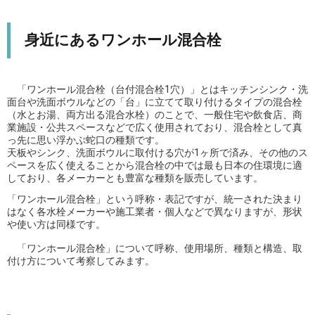
身近にあるワンホール混合栓
「ワンホール混合栓（台付混合栓1穴）」とはキッチンシンク・洗
面台や洗面ボウルなどの「台」に立てて取り付けるタイプの混合栓
（水とお湯、両方出る混合水栓）のことで、一般住宅や飲食店、商
業施設・公共スペースなどで広く使用されており、混合栓として真
っ先に思い浮かぶ蛇口の種類です。
天板やシンク、洗面ボウルに取付ける穴が1ヶ所で済み、その他のス
ペースを広く使えることから混合栓の中では最も日本の住環境に適
しており、各メーカーとも豊富な種類を販売しています。
「ワンホール混合栓」という呼称・表記ですが、統一された決まり
はなく各水栓メーカーや施工業者・個人などで異なりますが、形状
や使い方は同様です。
「ワンホール混合栓」について呼称、使用場所、種類と構造、取
付け方について考察してみます。