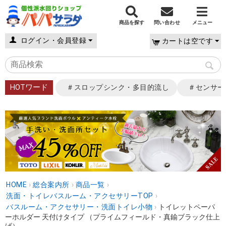
商品を探す
問い合わせ
メニュー
ログイン・会員登録
カートは空です
HOTワード
＃スロップシンク・多目的流し
＃センサー
HOME
›
総合案内所
›
商品一覧
›
洗面・トイレバスルーム・アクセサリーTOP
›
バスルーム・アクセサリー・洗面トイレ小物
›
トイレットペーパ
ーホルダー 天付けタイプ （プライムフィールド・真鍮ブラック仕上
げ） ...