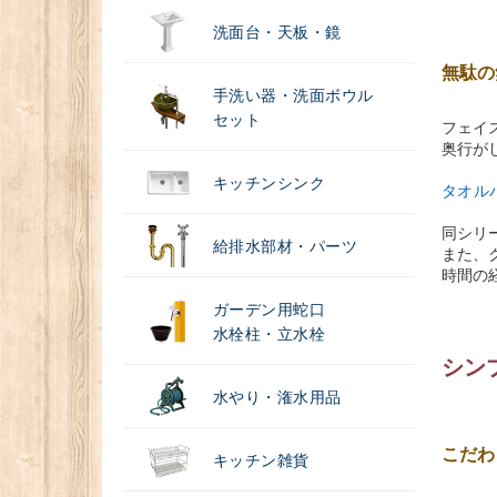
洗面台・天板・鏡
無駄の
手洗い器・洗面ボウル
セット
フェイ
奥行が
キッチンシンク
タオルバー
同シリ
給排水部材・パーツ
また、
時間の
ガーデン用蛇口
水栓柱・立水栓
シン
水やり・潅水用品
こだわ
キッチン雑貨