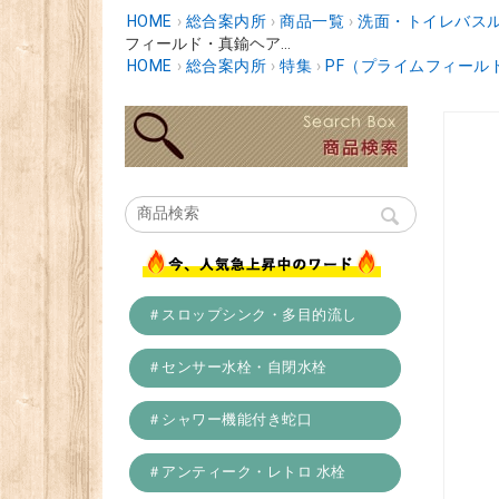
HOME
›
総合案内所
›
商品一覧
›
洗面・トイレバスル
フィールド・真鍮ヘア...
HOME
›
総合案内所
›
特集
›
PF（プライムフィー
＃スロップシンク・多目的流し
＃センサー水栓・自閉水栓
＃シャワー機能付き蛇口
＃アンティーク・レトロ 水栓