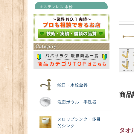
＃ステンレス 水栓
＃浄水器
蛇口・水栓金具
商品
洗面ボウル・手洗器
スロップシンク・多目
的シンク
タオ