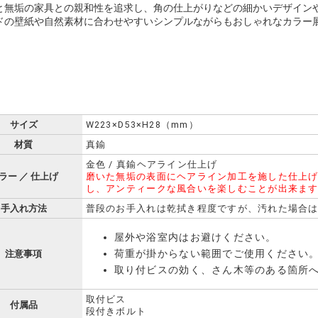
と無垢の家具との親和性を追求し、角の仕上がりなどの細かいデザイン
ドの壁紙や自然素材に合わせやすいシンプルながらもおしゃれなカラー
サイズ
W223×D53×H28（mm）
材質
真鍮
金色 / 真鍮ヘアライン仕上げ
ラー ／ 仕上げ
磨いた無垢の表面にヘアライン加工を施した仕上
し、アンティークな風合いを楽しむことが出来ま
手入れ方法
普段のお手入れは乾拭き程度ですが、汚れた場合
屋外や浴室内はお避けください。
荷重が掛からない範囲でご使用ください
注意事項
取り付ビスの効く、さん木等のある箇所
取付ビス
付属品
段付きボルト