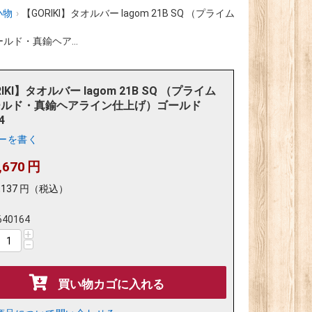
小物
›
【GORIKI】タオルバー lagom 21B SQ （プライム
ィールド・真鍮ヘア...
IKI】タオルバー lagom 21B SQ （プライム
ールド・真鍮ヘアライン仕上げ）ゴールド
4
ーを書く
,670
円
,137
円
（税込）
640164
+
−
買い物カゴに入れる