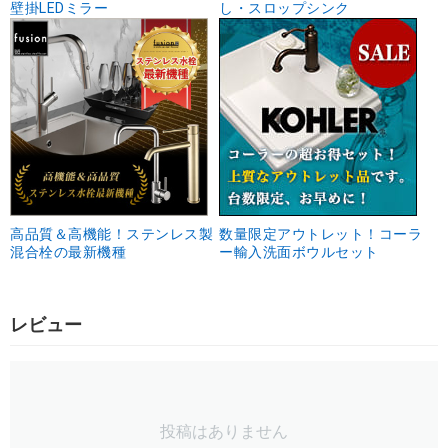
壁掛LEDミラー
し・スロップシンク
高品質＆高機能！ステンレス製
数量限定アウトレット！コーラ
混合栓の最新機種
ー輸入洗面ボウルセット
レビュー
投稿はありません