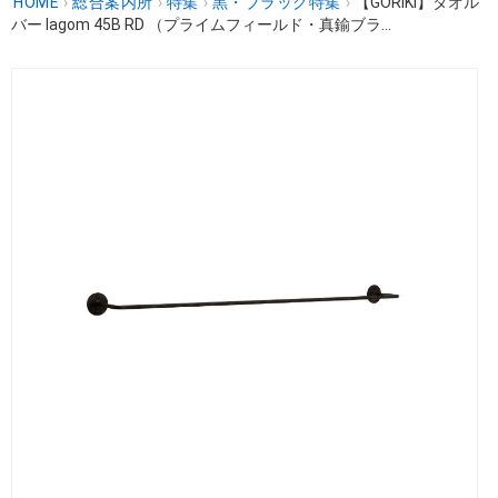
HOME
›
総合案内所
›
特集
›
黒・ブラック特集
›
【GORIKI】タオル
バー lagom 45B RD （プライムフィールド・真鍮ブラ...