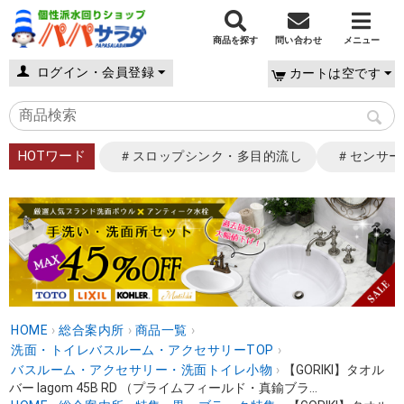
商品を探す
問い合わせ
メニュー
ログイン・会員登録
カートは空です
HOTワード
＃スロップシンク・多目的流し
＃センサー
HOME
›
総合案内所
›
商品一覧
›
洗面・トイレバスルーム・アクセサリーTOP
›
バスルーム・アクセサリー・洗面トイレ小物
›
【GORIKI】タオル
バー lagom 45B RD （プライムフィールド・真鍮ブラ...