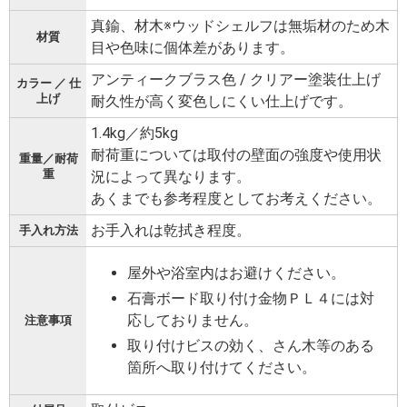
真鍮、材木※ウッドシェルフは無垢材のため木
材質
目や色味に個体差があります。
アンティークブラス色 / クリアー塗装仕上げ
カラー ／ 仕
上げ
耐久性が高く変色しにくい仕上げです。
1.4kg／約5kg
耐荷重については取付の壁面の強度や使用状
重量／耐荷
重
況によって異なります。
あくまでも参考程度としてお考えください。
お手入れは乾拭き程度。
手入れ方法
屋外や浴室内はお避けください。
石膏ボード取り付け金物ＰＬ４には対
応しておりません。
注意事項
取り付けビスの効く、さん木等のある
箇所へ取り付けてください。