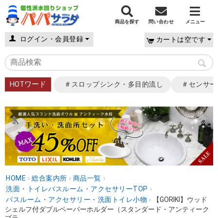
商品を探す
問い合わせ
メニュー
ログイン・会員登録
カートは空です
HOTワード
＃スロップシンク・多目的流し
＃センサー
HOME
›
総合案内所
›
商品一覧
›
洗面・トイレバスルーム・アクセサリーTOP
›
バスルーム・アクセサリー・洗面トイレ小物
›
【GORIKI】ウッド
シェルフ付ダブルペーパーホルダー（スタンダード・アンティーク
ブラ...