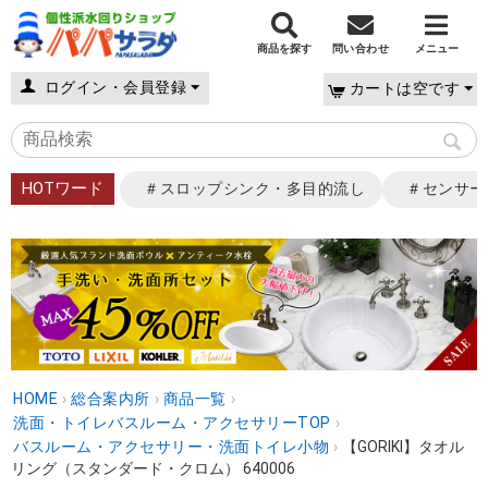
商品を探す
問い合わせ
メニュー
ログイン・会員登録
カートは空です
HOTワード
＃スロップシンク・多目的流し
＃センサー
HOME
›
総合案内所
›
商品一覧
›
洗面・トイレバスルーム・アクセサリーTOP
›
バスルーム・アクセサリー・洗面トイレ小物
›
【GORIKI】タオル
リング（スタンダード・クロム） 640006