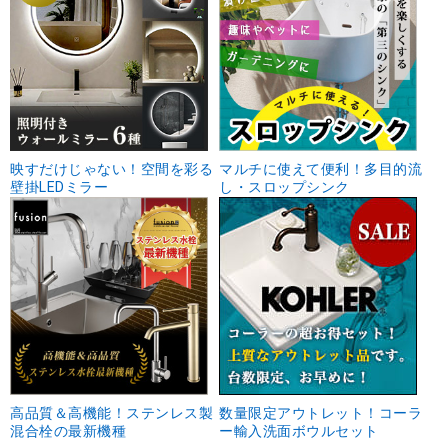
映すだけじゃない！空間を彩る
マルチに使えて便利！多目的流
壁掛LEDミラー
し・スロップシンク
高品質＆高機能！ステンレス製
数量限定アウトレット！コーラ
混合栓の最新機種
ー輸入洗面ボウルセット