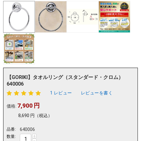
【GORIKI】タオルリング（スタンダード・クロム）
640006
1 レビュー
レビューを書く
7,900
円
価格:
8,690
円
（税込）
品番:
640006
+
数量:
−