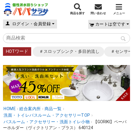
商品を探す
問い合わせ
メニュー
ログイン・会員登録
カートは空です
HOTワード
＃スロップシンク・多目的流し
＃センサー
HOME
›
総合案内所
›
商品一覧
›
洗面・トイレバスルーム・アクセサリーTOP
›
バスルーム・アクセサリー・洗面トイレ小物
›
【GORIKI】ペーパ
ーホルダー（ヴィクトリアン・ブラス） 640124