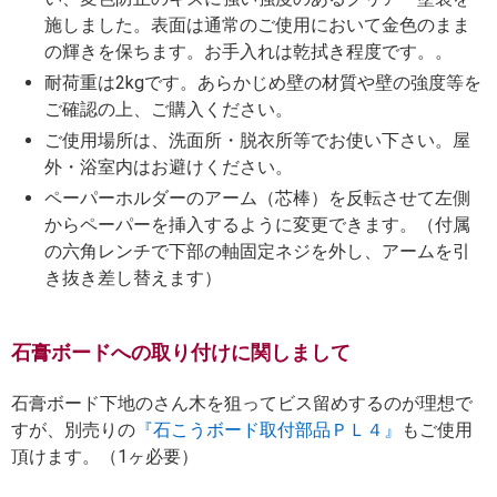
施しました。表面は通常のご使用において金色のまま
の輝きを保ちます。お手入れは乾拭き程度です。。
耐荷重は2kgです。あらかじめ壁の材質や壁の強度等を
ご確認の上、ご購入ください。
ご使用場所は、洗面所・脱衣所等でお使い下さい。屋
外・浴室内はお避けください。
ペーパーホルダーのアーム（芯棒）を反転させて左側
からペーパーを挿入するように変更できます。（付属
の六角レンチで下部の軸固定ネジを外し、アームを引
き抜き差し替えます）
石膏ボードへの取り付けに関しまして
石膏ボード下地のさん木を狙ってビス留めするのが理想で
すが、別売りの
『石こうボード取付部品ＰＬ４』
もご使用
頂けます。（1ヶ必要）