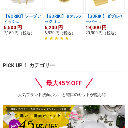
【GORIKI】ソープデ
【GORIKI】タオルフ
【GORIKI】ダブルペ
ィッシ...
ック（...
ーパー...
6,500
円
6,200
円
19,000
円
7,150
円
（税込）
6,820
円
（税込）
20,900
円
（税込）
PICK UP！ カテゴリー
最大45％OFF
人気ブランド洗面ボウルと蛇口のセットが超お得！