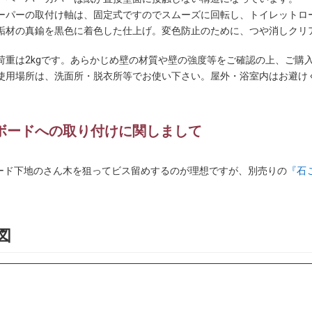
ーパーの取付け軸は、固定式ですのでスムーズに回転し、トイレットロ
垢材の真鍮を黒色に着色した仕上げ。変色防止のために、つや消しクリ
。
荷重は2kgです。あらかじめ壁の材質や壁の強度等をご確認の上、ご購
使用場所は、洗面所・脱衣所等でお使い下さい。屋外・浴室内はお避け
ボードへの取り付けに関しまして
ード下地のさん木を狙ってビス留めするのが理想ですが、別売りの
『石
）
図