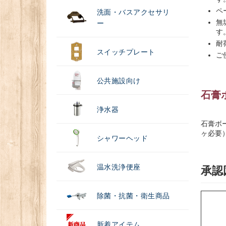
ペ
洗面・バスアクセサリ
無
ー
す
耐
スイッチプレート
ご
公共施設向け
石膏
浄水器
石膏ボ
ヶ必要
シャワーヘッド
温水洗浄便座
承認
除菌・抗菌・衛生商品
新着アイテム