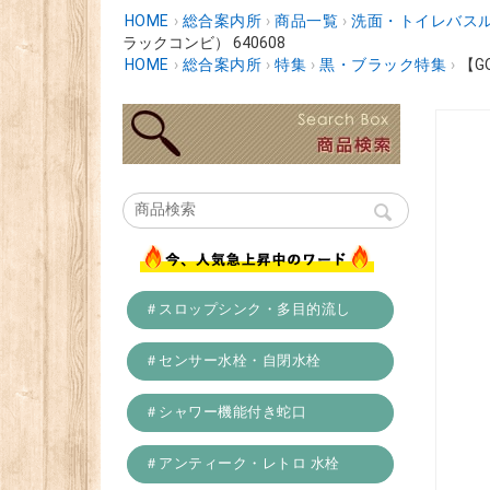
HOME
›
総合案内所
›
商品一覧
›
洗面・トイレバスル
ラックコンビ） 640608
HOME
›
総合案内所
›
特集
›
黒・ブラック特集
›
【G
＃スロップシンク・多目的流し
＃センサー水栓・自閉水栓
＃シャワー機能付き蛇口
＃アンティーク・レトロ 水栓