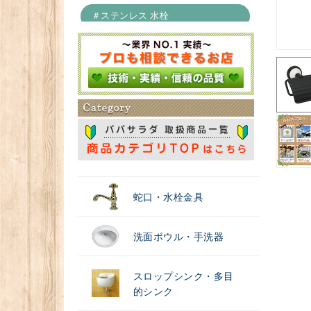
＃ステンレス 水栓
＃浄水器
蛇口・水栓金具
洗面ボウル・手洗器
スロップシンク・多目
的シンク