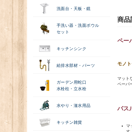
洗面台・天板・鏡
商品
手洗い器・洗面ボウル
セット
ペー
キッチンシンク
モノト
給排水部材・パーツ
マット
ガーデン用蛇口
ペーパ
水栓柱・立水栓
水やり・潅水用品
バス
キッチン雑貨
マ
す