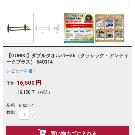
【GORIKI】ダブルタオルバー36（クラシック・アンティ
ークブラス） 640314
レビューを書く
16,500
円
価格:
18,150
円
（税込）
品番:
640314
+
数量:
−
買い物カゴに入れる