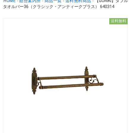
HOME
›
総合案内所
›
商品一覧
›
送料無料商品
›
【GORIKI】ダブル
タオルバー36（クラシック・アンティークブラス） 640314
送料無料