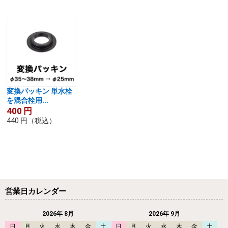
変換パッキン 単水栓
を混合栓用...
400
円
440
円
（税込）
営業日カレンダー
2026年 8月
2026年 9月
日
月
火
水
木
金
土
日
月
火
水
木
金
土