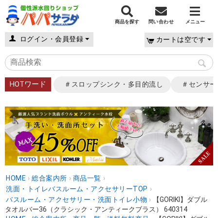
商品を探す
問い合わせ
メニュー
ログイン・会員登録
カートは空です
HOTワード
＃スロップシンク・多目的流し
＃センサー
HOME
›
総合案内所
›
商品一覧
›
洗面・トイレバスルーム・アクセサリーTOP
›
バスルーム・アクセサリー・洗面トイレ小物
›
【GORIKI】ダブル
タオルバー36（クラシック・アンティークブラス） 640314