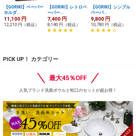
【GORIKI】ペーパー
【GORIKI】レトロペ
【GORIKI】シンプル
ホルダ...
ーパー...
ペーパ...
11,100
円
7,400
円
9,800
円
12,210
円
（税込）
8,140
円
（税込）
10,780
円
（税込）
PICK UP！ カテゴリー
最大45％OFF
人気ブランド洗面ボウルと蛇口のセットが超お得！