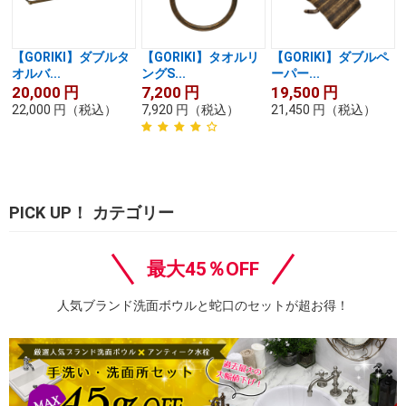
【GORIKI】ダブルタ
【GORIKI】タオルリ
【GORIKI】ダブルペ
オルバ...
ングS...
ーパー...
20,000
円
7,200
円
19,500
円
22,000
円
（税込）
7,920
円
（税込）
21,450
円
（税込）
PICK UP！ カテゴリー
最大45％OFF
人気ブランド洗面ボウルと蛇口のセットが超お得！