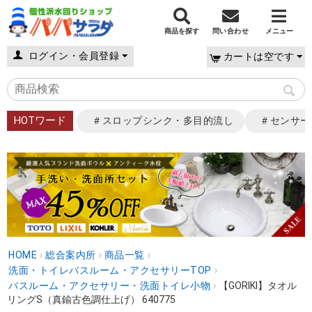
商品を探す
問い合わせ
メニュー
ログイン・会員登録
カートは空です
HOTワード
＃スロップシンク・多目的流し
＃センサー
HOME
›
総合案内所
›
商品一覧
›
洗面・トイレバスルーム・アクセサリーTOP
›
バスルーム・アクセサリー・洗面トイレ小物
›
【GORIKI】タオル
リングS（真鍮古色調仕上げ） 640775