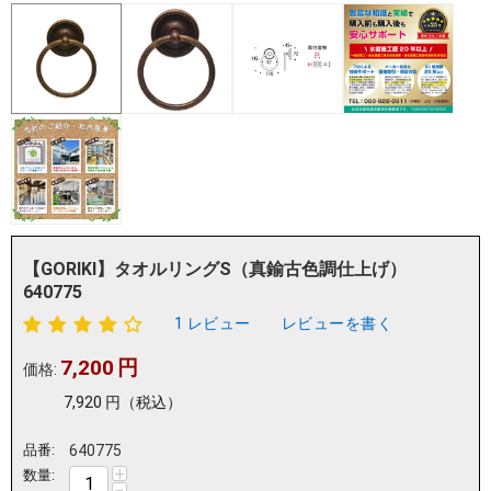
【GORIKI】タオルリングS（真鍮古色調仕上げ）
640775
1 レビュー
レビューを書く
7,200
円
価格:
7,920
円
（税込）
品番:
640775
+
数量:
−