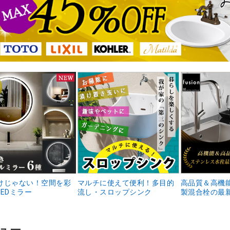
けじゃない！空間を彩
マルチに使えて便利！多目的
高品質＆高機
EDミラー
流し・スロップシンク
製混合栓の最