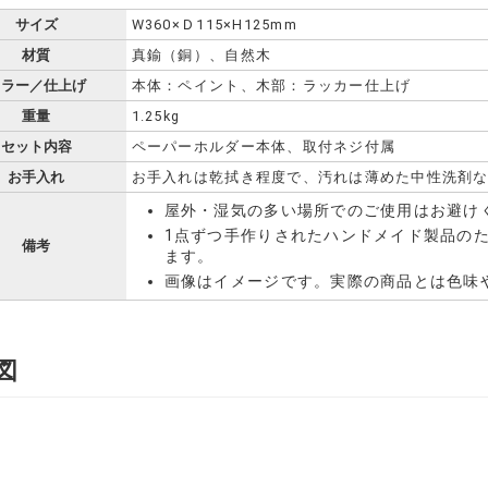
サイズ
W360×Ｄ115×H125mm
材質
真鍮（銅）、自然木
カラー／仕上げ
本体：ペイント、木部：ラッカー仕上げ
重量
1.25kg
セット内容
ペーパーホルダー本体、取付ネジ付属
お手入れ
お手入れは乾拭き程度で、汚れは薄めた中性洗剤
屋外・湿気の多い場所でのご使用はお避け
1点ずつ手作りされたハンドメイド製品の
備考
ます。
画像はイメージです。実際の商品とは色味
図