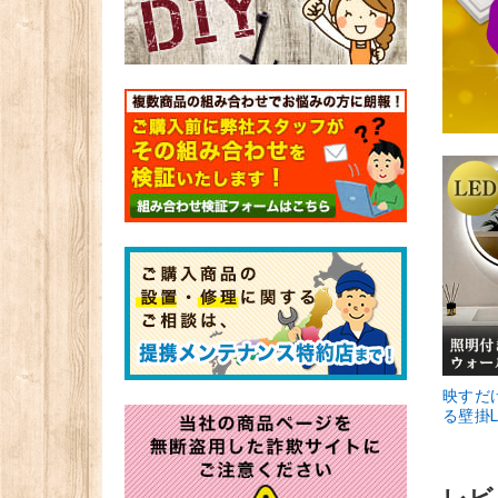
映すだ
る壁掛L