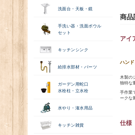
洗面台・天板・鏡
商品
手洗い器・洗面ボウル
セット
アイ
キッチンシンク
ハンド
給排水部材・パーツ
木製の
独特な
ガーデン用蛇口
水栓柱・立水栓
手作業
ークな
水やり・潅水用品
仕様
キッチン雑貨