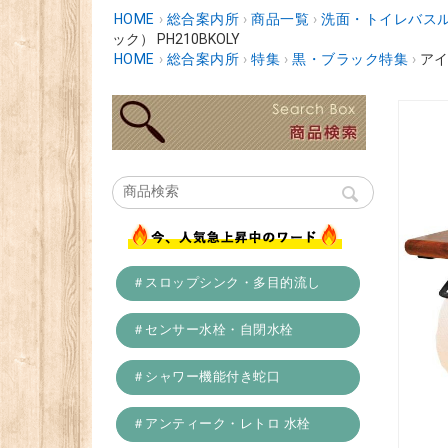
HOME
›
総合案内所
›
商品一覧
›
洗面・トイレバスル
ック） PH210BKOLY
HOME
›
総合案内所
›
特集
›
黒・ブラック特集
›
アイ
＃スロップシンク・多目的流し
＃センサー水栓・自閉水栓
＃シャワー機能付き蛇口
＃アンティーク・レトロ 水栓