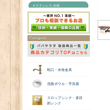
＃ステンレス 水栓
＃浄水器
蛇口・水栓金具
洗面ボウル・手洗器
スロップシンク・多目
的シンク