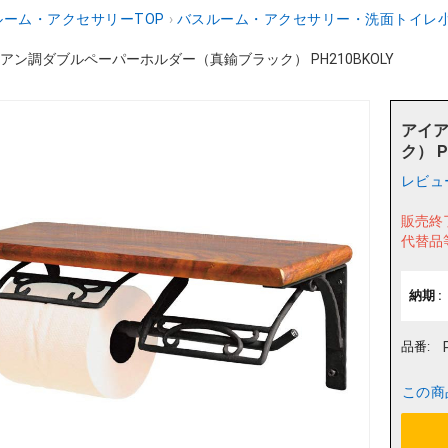
ーム・アクセサリーTOP
›
バスルーム・アクセサリー・洗面トイレ
アン調ダブルペーパーホルダー（真鍮ブラック） PH210BKOLY
アイ
ク） P
レビュ
販売終
代替品
納期 :
品番:
この商