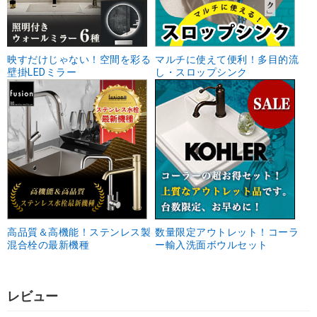
映すだけじゃない！空間を彩る
マルチに使えて便利！多目的流
壁掛LEDミラー
し・スロップシンク
高品質＆高機能！ステンレス製
数量限定アウトレット！コーラ
混合栓の最新機種
ー輸入洗面ボウルセット
レビュー