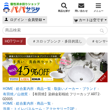
商品を探す
問い合わせ
メニュー
ログイン・会員登録
カートは空です
HOTワード
＃スロップシンク・多目的流し
＃センサー
HOME
›
総合案内所
›
商品一覧
›
取扱いメーカー・ブランド
›
有田焼／山徳窯
›
【有田焼】染錦金彩桜絵 フリーカップ ART2-
GD005
HOME
›
総合案内所
›
商品一覧
›
洗面・トイレバスルーム・アクセサリーTOP
›