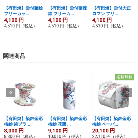
【有田焼】染付藤絵
【有田焼】染付薔薇
【有田焼】染付大正
フリーカッ...
絵 フリーカ...
ロマン フリ...
4,100
円
4,100
円
4,100
円
4,510
円
（税込）
4,510
円
（税込）
4,510
円
（税込）
関連商品
送料無料
【有田焼】染錦金彩
【有田焼】染錦金彩
【有田焼】染錦金彩
桜絵 歯ブラ...
桜絵 花瓶 ...
桜絵 ペーパ...
8,000
円
9,100
円
20,100
円
8,800
円
（税込）
10,010
円
（税込）
22,110
円
（税込）