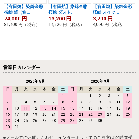
【有田焼】染錦金彩
【有田焼】染錦金彩
【有田焼】染錦金彩
桜絵 鏡（角...
桜絵 ダスト...
桜絵 スイッ...
74,000
円
13,200
円
3,700
円
81,400
円
（税込）
14,520
円
（税込）
4,070
円
（税込）
営業日カレンダー
2026年 8月
2026年 9月
日
月
火
水
木
金
土
日
月
火
水
木
金
土
1
1
2
3
4
5
2
3
4
5
6
7
8
6
7
8
9
10
11
12
9
10
11
12
13
14
15
13
14
15
16
17
18
19
16
17
18
19
20
21
22
20
21
22
23
24
25
26
23
24
25
26
27
28
29
27
28
29
30
30
31
※メールでのお問い合わせ、インターネットでのご注文は24時間受