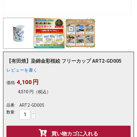
【有田焼】染錦金彩桜絵 フリーカップ ART2-GD005
レビューを書く
4,100
円
価格:
4,510
円
（税込）
品番:
ART2-GD005
+
数量:
−
買い物カゴに入れる