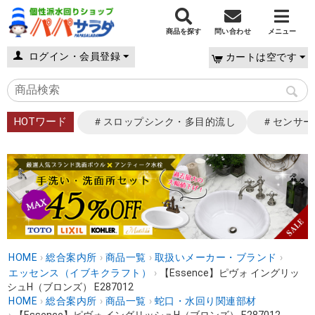
商品を探す
問い合わせ
メニュー
ログイン・会員登録
カートは空です
HOTワード
＃スロップシンク・多目的流し
＃センサー
HOME
›
総合案内所
›
商品一覧
›
取扱いメーカー・ブランド
›
エッセンス（イブキクラフト）
›
【Essence】ピヴォ イングリッ
シュH（ブロンズ） E287012
HOME
›
総合案内所
›
商品一覧
›
蛇口・水回り関連部材
›
【Essence】ピヴォ イングリッシュH（ブロンズ） E287012