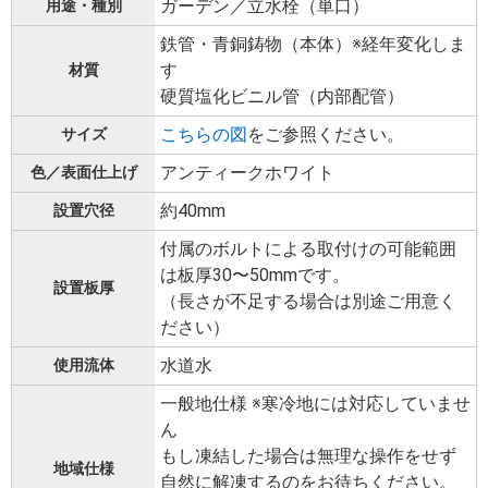
ガーデン／立水栓（単口）
用途・種別
鉄管・青銅鋳物（本体）※経年変化しま
す
材質
硬質塩化ビニル管（内部配管）
こちらの図
をご参照ください。
サイズ
アンティークホワイト
色／表面仕上げ
約40mm
設置穴径
付属のボルトによる取付けの可能範囲
は板厚30〜50mmです。
設置板厚
（長さが不足する場合は別途ご用意く
ださい）
水道水
使用流体
一般地仕様 ※寒冷地には対応していませ
ん
もし凍結した場合は無理な操作をせず
地域仕様
自然に解凍するのをお待ちください。