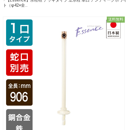
ト（φ42×全...
送料無料