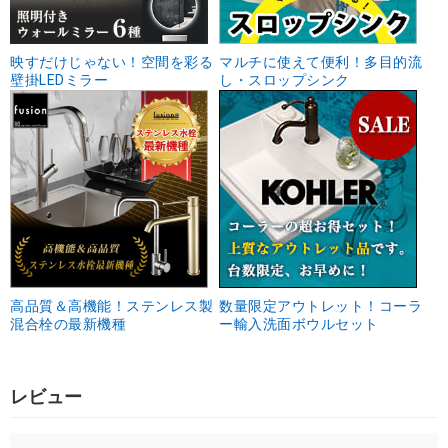
映すだけじゃない！空間を彩る
マルチに使えて便利！多目的流
壁掛LEDミラー
し・スロップシンク
高品質＆高機能！ステンレス製
数量限定アウトレット！コーラ
混合栓の最新機種
ー輸入洗面ボウルセット
レビュー