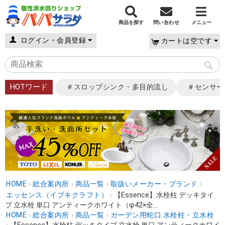
商品を探す
問い合わせ
メニュー
ログイン・会員登録
カートは空です
HOTワード
＃スロップシンク・多目的流し
＃センサー
HOME
›
総合案内所
›
商品一覧
›
取扱いメーカー・ブランド
›
エッセンス（イブキクラフト）
›
【Essence】水栓柱 デッキタイ
プ 立水栓 単口 アンティークホワイト（φ42×全...
HOME
›
総合案内所
›
商品一覧
›
ガーデン用蛇口 水栓柱・立水栓
›
【Essence】水栓柱 デッキタイプ 立水栓 単口 アンティークホワイ