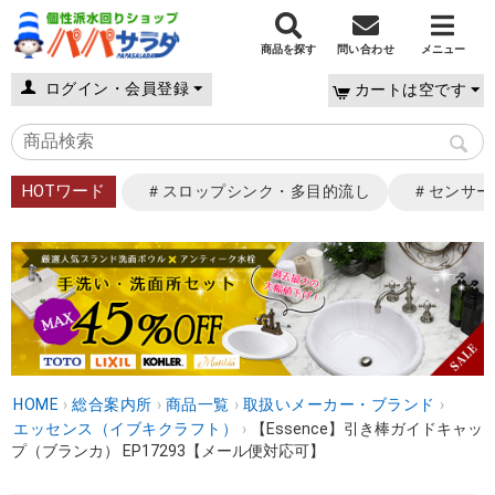
商品を探す
問い合わせ
メニュー
ログイン・会員登録
カートは空です
HOTワード
＃スロップシンク・多目的流し
＃センサー
HOME
›
総合案内所
›
商品一覧
›
取扱いメーカー・ブランド
›
エッセンス（イブキクラフト）
›
【Essence】引き棒ガイドキャッ
プ（ブランカ） EP17293【メール便対応可】