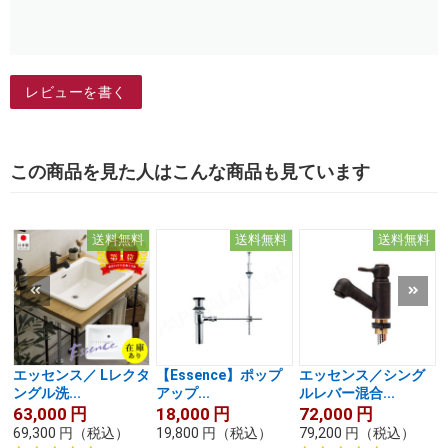
レビューを書く
この商品を見た人はこんな商品も見ています
送料無料
送料無料
送料無料
エッセンス／ Lレクタ
【Essence】ポップ
エッセンス／シング
ングル洗...
アップ...
ルレバー混合...
63,000
円
18,000
円
72,000
円
69,300
円
（税込）
19,800
円
（税込）
79,200
円
（税込）