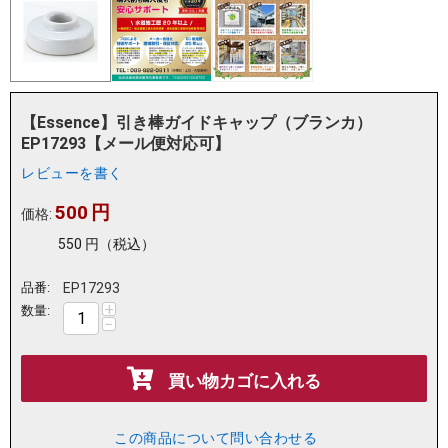
【Essence】引き棒ガイドキャップ（ブランカ）
EP17293【メール便対応可】
レビューを書く
500
円
価格:
550
円
（税込）
品番:
EP17293
+
数量:
−
買い物カゴに入れる
この商品について問い合わせる