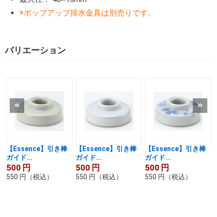
※ポップアップ排水金具は別売りです。
バリエーション
【Essence】引き棒
【Essence】引き棒
【Essence】引き棒
ガイド...
ガイド...
ガイド...
500
円
500
円
500
円
550
円
（税込）
550
円
（税込）
550
円
（税込）