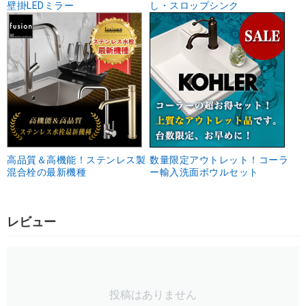
壁掛LEDミラー
し・スロップシンク
高品質＆高機能！ステンレス製
数量限定アウトレット！コーラ
混合栓の最新機種
ー輸入洗面ボウルセット
レビュー
投稿はありません