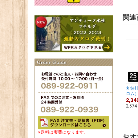
関連
丸鉢排
ロム） .
2,34
2,574
※送料は実費になります。
おす