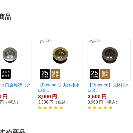
商品
水口金具25（ク
【Essence】丸鉢排水
【Essence】丸鉢排水
..
口金...
口金...
0
円
3,000
円
3,600
円
円
（税込）
3,300
円
（税込）
3,960
円
（税込）
すめ商品