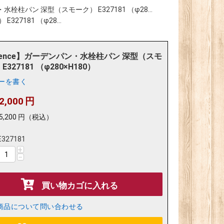
水栓柱パン 深型（スモーク） E327181 （φ28...
7181 （φ28...
sence】ガーデンパン・水栓柱パン 深型（スモ
E327181 （φ280×H180）
ーを書く
2,000
円
5,200
円
（税込）
E327181
+
−
買い物カゴに入れる
商品について問い合わせる