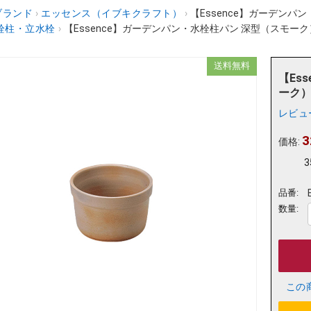
ブランド
›
エッセンス（イブキクラフト）
›
【Essence】ガーデンパン・
栓柱・立水栓
›
【Essence】ガーデンパン・水栓柱パン 深型（スモーク） E32
送料無料
【Es
ーク） 
レビュ
3
価格:
3
品番:
数量:
この