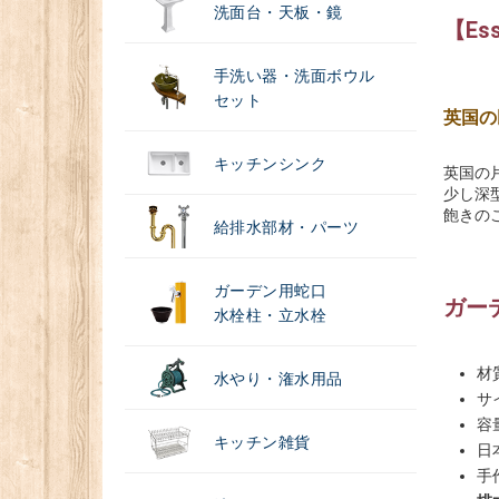
洗面台・天板・鏡
【Es
手洗い器・洗面ボウル
セット
英国の
キッチンシンク
英国の
少し深
飽きの
給排水部材・パーツ
ガーデン用蛇口
ガー
水栓柱・立水栓
材
水やり・潅水用品
サイ
容
キッチン雑貨
日
手