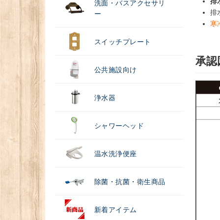
排
洗面・バスアクセサリ
排
ー
寒
スイッチプレート
承認
公共施設向け
浄水器
シャワーヘッド
温水洗浄便座
除菌・抗菌・衛生商品
新着アイテム