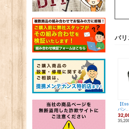
バリ
【Es
パン...
32,0
35,20