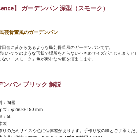
sence】 ガーデンパン 深型（スモーク）
民芸骨董風のガーデンパン
片田舎に昔からあるような民芸骨董風のガーデンパンです。
型のバケツのような形状で場所をとらない小さめサイズがこじんまりと
こない「スモーク」色が素朴なお庭を演出します。
デンパン ブリック 解説
質：陶器
ズ：φ280×H180 mm
量：5L
本製
作りのためサイズや色に個体差があります。手作り故の味とご了承くだ