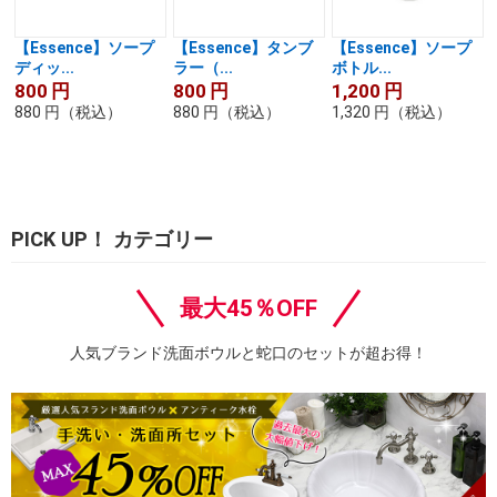
【Essence】ソープ
【Essence】タンブ
【Essence】ソープ
ディッ...
ラー（...
ボトル...
800
円
800
円
1,200
円
880
円
（税込）
880
円
（税込）
1,320
円
（税込）
PICK UP！ カテゴリー
最大45％OFF
人気ブランド洗面ボウルと蛇口のセットが超お得！