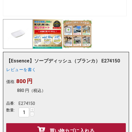
【Essence】ソープディッシュ（ブランカ） E274150
レビューを書く
800
円
価格:
880
円
（税込）
品番:
E274150
+
数量:
−
買い物カゴに入れる