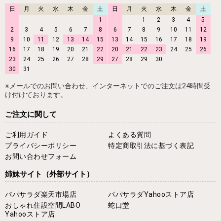
日
月
火
水
木
金
土
日
月
火
水
木
金
土
1
1
2
3
4
5
2
3
4
5
6
7
8
6
7
8
9
10
11
12
9
10
11
12
13
14
15
13
14
15
16
17
18
19
16
17
18
19
20
21
22
20
21
22
23
24
25
26
23
24
25
26
27
28
29
27
28
29
30
30
31
※メールでのお問い合わせ、インターネットでのご注文は24時間受
け付けております。
ご注文に関して
ご利用ガイド
よくある質問
プライバシーポリシー
特定商取引法に基づく表記
お問い合わせフォーム
姉妹サイト
（外部サイト）
パパサラダ楽天市場店
パパサラダYahooストア店
おしゃれ住設空間LABO
蛇口堂
Yahooストア店