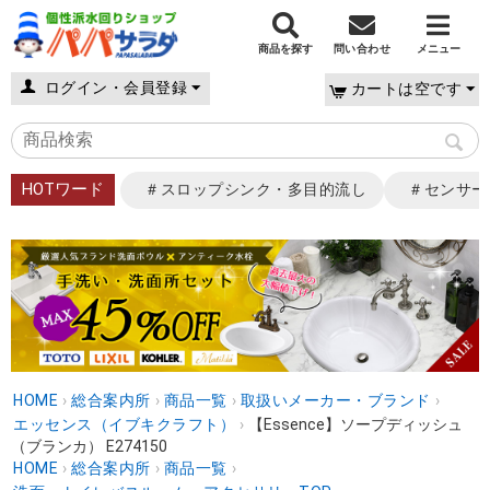
商品を探す
問い合わせ
メニュー
ログイン・会員登録
カートは空です
HOTワード
＃スロップシンク・多目的流し
＃センサー
HOME
›
総合案内所
›
商品一覧
›
取扱いメーカー・ブランド
›
エッセンス（イブキクラフト）
›
【Essence】ソープディッシュ
（ブランカ） E274150
HOME
›
総合案内所
›
商品一覧
›