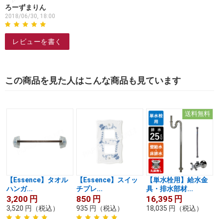
ろーずまりん
2018/06/30, 18:00
レビューを書く
この商品を見た人はこんな商品も見ています
送料無料
【Essence】タオル
【Essence】スイッ
【単水栓用】給水金
ハンガ...
チプレ...
具・排水部材...
3,200
円
850
円
16,395
円
3,520
円
（税込）
935
円
（税込）
18,035
円
（税込）