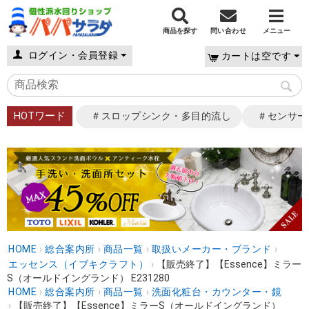
商品を探す
問い合わせ
メニュー
ログイン・会員登録
カートは空です
HOTワード
＃スロップシンク・多目的流し
＃センサー
HOME
›
総合案内所
›
商品一覧
›
取扱いメーカー・ブランド
›
エッセンス（イブキクラフト）
›
【販売終了】【Essence】ミラー
S（オールドイングランド） E231280
HOME
›
総合案内所
›
商品一覧
›
洗面化粧台・カウンター・鏡
›
【販売終了】【Essence】ミラーS（オールドイングランド）